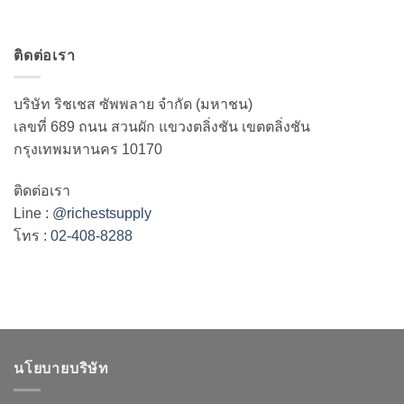
ติดต่อเรา
บริษัท ริชเชส ซัพพลาย จำกัด (มหาชน)
เลขที่ 689 ถนน สวนผัก แขวงตลิ่งชัน เขตตลิ่งชัน
กรุงเทพมหานคร 10170
ติดต่อเรา
Line :
@richestsupply
โทร :
02-408-8288
นโยบายบริษัท