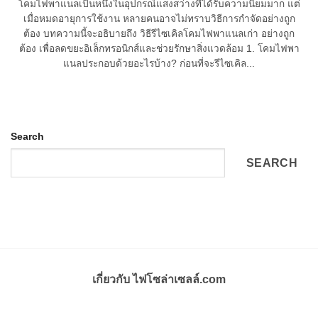
โคมไฟพาแนลเป็นหนึ่งในอุปกรณ์แสงสว่างที่ได้รับความนิยมมาก แต่
เมื่อหมดอายุการใช้งาน หลายคนอาจไม่ทราบวิธีการกำจัดอย่างถูก
ต้อง บทความนี้จะอธิบายถึง วิธีรีไซเคิลโคมไฟพาแนลเก่า อย่างถูก
ต้อง เพื่อลดขยะอิเล็กทรอนิกส์และช่วยรักษาสิ่งแวดล้อม 1. โคมไฟพา
แนลประกอบด้วยอะไรบ้าง? ก่อนที่จะรีไซเคิล...
Search
SEARCH
เกี่ยวกับ ไฟโซล่าเซลล์.com