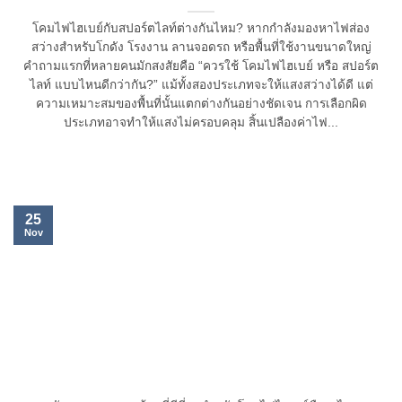
โคมไฟไฮเบย์กับสปอร์ตไลท์ต่างกันไหม? หากกำลังมองหาไฟส่อง
สว่างสำหรับโกดัง โรงงาน ลานจอดรถ หรือพื้นที่ใช้งานขนาดใหญ่
คำถามแรกที่หลายคนมักสงสัยคือ “ควรใช้ โคมไฟไฮเบย์ หรือ สปอร์ต
ไลท์ แบบไหนดีกว่ากัน?” แม้ทั้งสองประเภทจะให้แสงสว่างได้ดี แต่
ความเหมาะสมของพื้นที่นั้นแตกต่างกันอย่างชัดเจน การเลือกผิด
ประเภทอาจทำให้แสงไม่ครอบคลุม สิ้นเปลืองค่าไฟ...
25
Nov