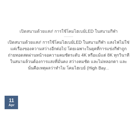
เปิดสนามด้วยแสง! การใช้โคมไฮเบย์LED ในสนามกีฬา
เปิดสนามด้วยแสง! การใช้โคมไฮเบย์LED ในสนามกีฬา แสงไฟไม่ใช่
แค่เรื่องของความสว่างอีกต่อไป โดยเฉพาะในยุคที่การแข่งกีฬาถูก
ถ่ายทอดสดผ่านหน้าจอความคมชัดระดับ 4K หรือแม้แต่ 8K ทุกวินาที
ในสนามล้วนต้องการแสงที่มั่นคง สว่างคมชัด และไม่หลอกตา และ
นั่นคือเหตุผลว่าทำไม โคมไฮเบย์ (High Bay...
11
Apr