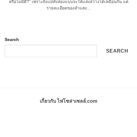
หรือไม่มีดี?” เพราะถึงแม้ทั้งสองแบบจะให้แสงสว่างได้เหมือนกัน แต่
รายละเอียดของลำแสง...
Search
SEARCH
เกี่ยวกับ ไฟโซล่าเซลล์.com