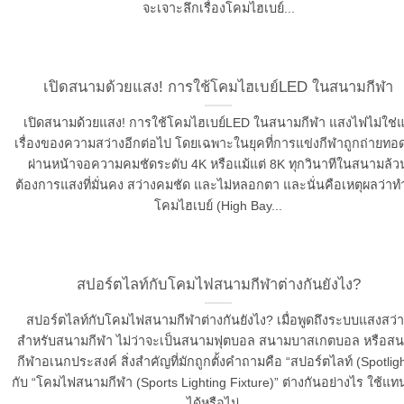
จะเจาะลึกเรื่องโคมไฮเบย์...
เปิดสนามด้วยแสง! การใช้โคมไฮเบย์LED ในสนามกีฬา
เปิดสนามด้วยแสง! การใช้โคมไฮเบย์LED ในสนามกีฬา แสงไฟไม่ใช่แ
เรื่องของความสว่างอีกต่อไป โดยเฉพาะในยุคที่การแข่งกีฬาถูกถ่ายทอ
ผ่านหน้าจอความคมชัดระดับ 4K หรือแม้แต่ 8K ทุกวินาทีในสนามล้ว
ต้องการแสงที่มั่นคง สว่างคมชัด และไม่หลอกตา และนั่นคือเหตุผลว่าท
โคมไฮเบย์ (High Bay...
สปอร์ตไลท์กับโคมไฟสนามกีฬาต่างกันยังไง?
สปอร์ตไลท์กับโคมไฟสนามกีฬาต่างกันยังไง? เมื่อพูดถึงระบบแสงสว่
สำหรับสนามกีฬา ไม่ว่าจะเป็นสนามฟุตบอล สนามบาสเกตบอล หรือส
กีฬาอเนกประสงค์ สิ่งสำคัญที่มักถูกตั้งคำถามคือ “สปอร์ตไลท์ (Spotligh
กับ “โคมไฟสนามกีฬา (Sports Lighting Fixture)” ต่างกันอย่างไร ใช้แท
ได้หรือไม่...