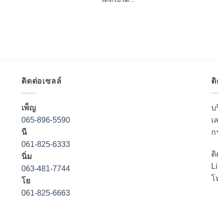
ติดต่อเซลล์
ต
เพ็ญ
บ
065-896-5590
เ
นี
ก
061-825-6333
ติ
นิ่ม
L
063-481-7744
โ
โย
061-825-6663