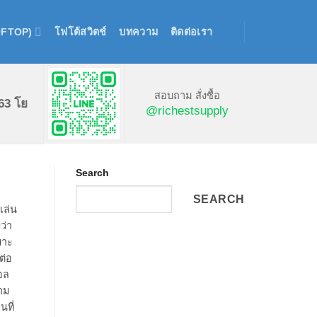
OFTOP)
โฟโต้สวิตช์
บทความ
ติดต่อเรา
สอบถาม สั่งซื้อ
63 โย
@richestsupply
Search
SEARCH
เล่น
ว่า
มาะ
ต่อ
อล
าม
ที่