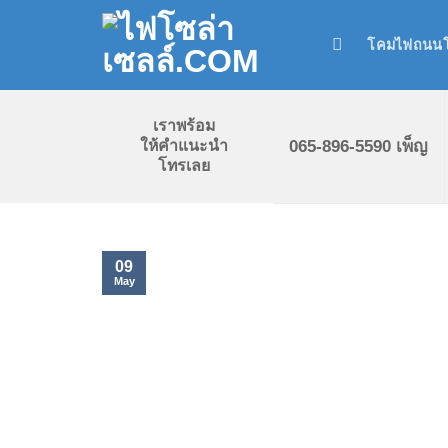
Skip
to
โคมไฟถนนโ
content
เราพร้อม
065-896-5590 เพ็ญ
ให้คำแนะนำ
โทรเลย
09
May