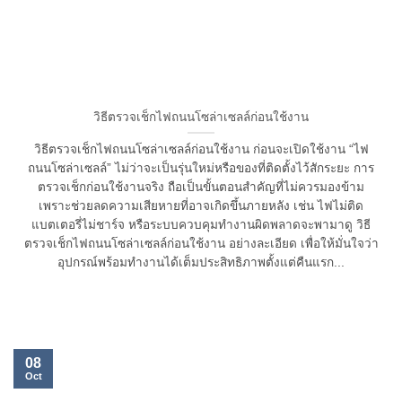
วิธีตรวจเช็กไฟถนนโซล่าเซลล์ก่อนใช้งาน
วิธีตรวจเช็กไฟถนนโซล่าเซลล์ก่อนใช้งาน ก่อนจะเปิดใช้งาน “ไฟ
ถนนโซล่าเซลล์” ไม่ว่าจะเป็นรุ่นใหม่หรือของที่ติดตั้งไว้สักระยะ การ
ตรวจเช็กก่อนใช้งานจริง ถือเป็นขั้นตอนสำคัญที่ไม่ควรมองข้าม
เพราะช่วยลดความเสียหายที่อาจเกิดขึ้นภายหลัง เช่น ไฟไม่ติด
แบตเตอรี่ไม่ชาร์จ หรือระบบควบคุมทำงานผิดพลาดจะพามาดู วิธี
ตรวจเช็กไฟถนนโซล่าเซลล์ก่อนใช้งาน อย่างละเอียด เพื่อให้มั่นใจว่า
อุปกรณ์พร้อมทำงานได้เต็มประสิทธิภาพตั้งแต่คืนแรก...
08
Oct