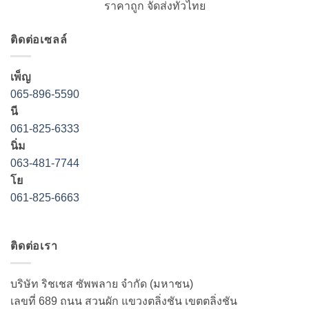
ราคาถูก จัดส่งทั่วไทย
ติดต่อเซลล์
เพ็ญ
065-896-5590
นี
061-825-6333
นิ่ม
063-481-7744
โย
061-825-6663
ติดต่อเรา
บริษัท ริชเชส ซัพพลาย จำกัด (มหาชน)
เลขที่ 689 ถนน สวนผัก แขวงตลิ่งชัน เขตตลิ่งชัน