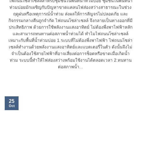
ไฟถนนโซล่าเซลล์สำหรับชุมชนในพื้นที่น้ำท่วมบ่อย ชุมชนในพื้นที่น้ำ
ท่วมบ่อยมักเผชิญกับปัญหาขาดแคลนไฟส่องสว่างสาธารณะในช่วง
ฤดูฝนหรือเหตุการณ์น้ำท่วม ส่งผลให้การสัญจรไม่ปลอดภัย และ
กิจกรรมกลางคืนถูกจำกัด ไฟถนนโซล่าเซลล์ จึงกลายเป็นทางออกที่มี
ประสิทธิภาพ ด้วยการใช้พลังงานแสงอาทิตย์ ไม่ต้องพึ่งพาไฟฟ้าหลัก
และสามารถทนทานต่อสภาพน้ำท่วมได้ ทำไมไฟถนนโซล่าเซลล์
เหมาะกับพื้นที่น้ำท่วมบ่อย 1.ระบบที่ไม่ต้องพึ่งพาไฟฟ้า ไฟถนนโซล่า
เซลล์ทำงานด้วยพลังงานแสงอาทิตย์และแบตเตอรี่ในตัว ดังนั้นจึงไม่
จำเป็นต้องใช้สายไฟฟ้าที่อาจเสี่ยงต่อการช็อตหรือขาดเมื่อเกิดน้ำ
ท่วม ระบบนี้ทำให้ไฟส่องสว่างพร้อมใช้งานได้ตลอดเวลา 2.ทนทาน
ต่อสภาพน้ำ...
25
Oct