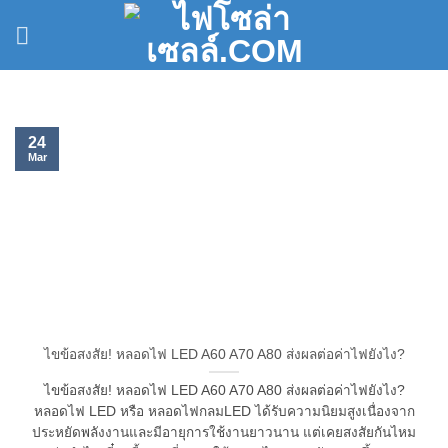
Skip
to
content
24
Mar
ไขข้อสงสัย! หลอดไฟ LED A60 A70 A80 ส่งผลต่อค่าไฟยังไง?
ไขข้อสงสัย! หลอดไฟ LED A60 A70 A80 ส่งผลต่อค่าไฟยังไง?
หลอดไฟ LED หรือ หลอดไฟกลมLED ได้รับความนิยมสูงเนื่องจาก
ประหยัดพลังงานและมีอายุการใช้งานยาวนาน แต่เคยสงสัยกันไหม