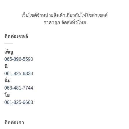
เว็บไซต์จำหน่ายสินค้าเกี่ยวกับไฟโซล่าเซลล์
ราคาถูก จัดส่งทั่วไทย
ติดต่อเซลล์
เพ็ญ
065-896-5590
นี
061-825-6333
นิ่ม
063-481-7744
โย
061-825-6663
ติดต่อเรา