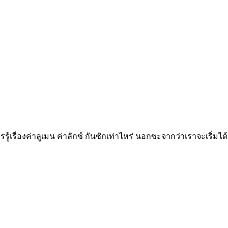
มีใครรู้เรื่องค่าลูเมน ค่าลักซ์ กันซักเท่าไหร่ นอกซะจากว่าเราจะเ