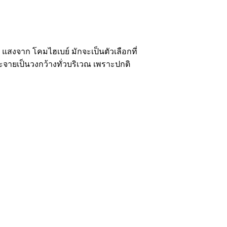
งจาก โคมไฮเบย์ มักจะเป็นตัวเลือกที่
ะจายเป็นวงกว้างทั่วบริเวณ เพราะปกติ