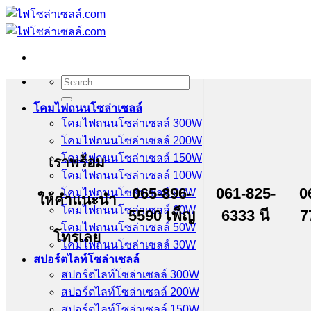
Skip
to
content
Search
for:
โคมไฟถนนโซล่าเซลล์
โคมไฟถนนโซล่าเซลล์ 300W
โคมไฟถนนโซล่าเซลล์ 200W
โคมไฟถนนโซล่าเซลล์ 150W
เราพร้อม
โคมไฟถนนโซล่าเซลล์ 100W
065-896-
061-825-
0
โคมไฟถนนโซล่าเซลล์ 90W
ให้คำแนะนำ
โคมไฟถนนโซล่าเซลล์ 60W
5590 เพ็ญ
6333 นี
7
โคมไฟถนนโซล่าเซลล์ 50W
โทรเลย
โคมไฟถนนโซล่าเซลล์ 30W
สปอร์ตไลท์โซล่าเซลล์
สปอร์ตไลท์โซล่าเซลล์ 300W
สปอร์ตไลท์โซล่าเซลล์ 200W
สปอร์ตไลท์โซล่าเซลล์ 150W