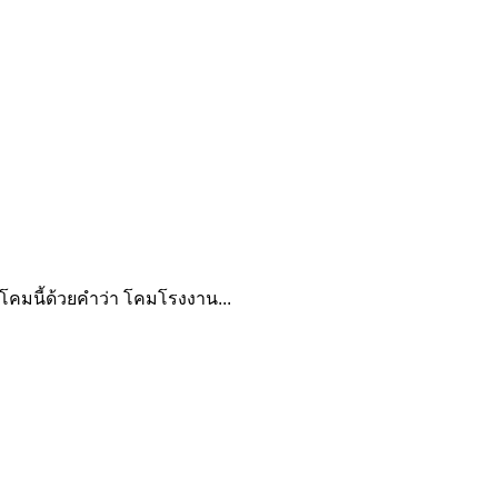
โคมนี้ด้วยคำว่า โคมโรงงาน...