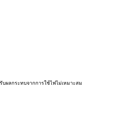
ริ่มได้รับผลกระทบจากการใช้ไฟไม่เหมาะสม