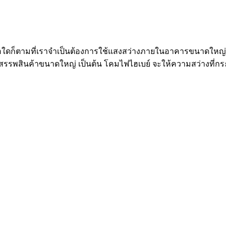
ใดก็ตามที่เราจำเป็นต้องการใช้แสงสว่างภายในอาคารขนาดใหญ่ แส
้างสรรพสินค้าขนาดใหญ่ เป็นต้น โคมไฟไฮเบย์ จะให้ความสว่างที่กร