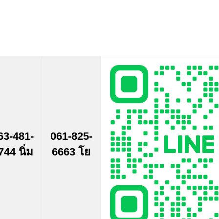
63-481-
061-825-
744 นิ่ม
6663 โย