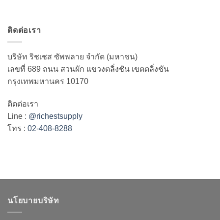
ติดต่อเรา
บริษัท ริชเชส ซัพพลาย จำกัด (มหาชน)
เลขที่ 689 ถนน สวนผัก แขวงตลิ่งชัน เขตตลิ่งชัน
กรุงเทพมหานคร 10170
ติดต่อเรา
Line :
@richestsupply
โทร :
02-408-8288
นโยบายบริษัท