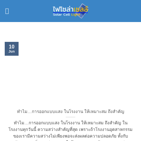
Skip
to
content
10
Jun
ทำไม…การออกแบบแสง ในโรงงาน ให้เหมาะสม ถึงสำคัญ
ทำไม…การออกแบบแสง ในโรงงาน ให้เหมาะสม ถึงสำคัญ ใน
โรงงานทุกวันนี้ ความสว่างสำคัญที่สุด เพราะถ้าโรงงานอุตสาหกรรม
ของเรามีความสว่างไม่เพียงพอจะส่งผลต่อความปลอดภัย ทั้งกับ