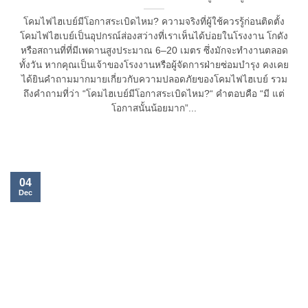
โคมไฟไฮเบย์มีโอกาสระเบิดไหม? ความจริงที่ผู้ใช้ควรรู้ก่อนติดตั้ง
โคมไฟไฮเบย์เป็นอุปกรณ์ส่องสว่างที่เราเห็นได้บ่อยในโรงงาน โกดัง
หรือสถานที่ที่มีเพดานสูงประมาณ 6–20 เมตร ซึ่งมักจะทำงานตลอด
ทั้งวัน หากคุณเป็นเจ้าของโรงงานหรือผู้จัดการฝ่ายซ่อมบำรุง คงเคย
ได้ยินคำถามมากมายเกี่ยวกับความปลอดภัยของโคมไฟไฮเบย์ รวม
ถึงคำถามที่ว่า “โคมไฮเบย์มีโอกาสระเบิดไหม?“ คำตอบคือ “มี แต่
โอกาสนั้นน้อยมาก”...
04
Dec