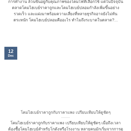
การทำงาน ล้วนขึ้นอยู่กับคุณภาพของโคมไฟที่เลือกใช้ แต่ในปัจจุบัน
ตลาดโคมไฮเบย์ราคาถูกและโคมไฮเบย์ปลอมกำลังเพิ่มขึ้นอย่าง
รวดเร็ว และแฝงมาพร้อมความเสี่ยงที่หลายธุรกิจอาจยังไม่ทัน
ตระหนัก โคมไฮเบย์ปลอมคืออะไร ทำไมถึงระบาดในตลาด?...
12
Dec
โคมไฮเบย์ราคาถูกกับราคาแพง เปรียบเทียบให้ดูชัดๆ
โคมไฮเบย์ราคาถูกกับราคาแพง เปรียบเทียบให้ดูชัดๆ เมื่อถึงเวลา
ต้องซื้อโคมไฮเบย์สำหรับโกดังหรือโรงงาน หลายคนมักเริ่มจากการดู