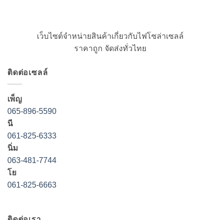
เว็บไซต์จำหน่ายสินค้าเกี่ยวกับไฟโซล่าเซลล์
ราคาถูก จัดส่งทั่วไทย
ติดต่อเซลล์
เพ็ญ
065-896-5590
นี
061-825-6333
นิ่ม
063-481-7744
โย
061-825-6663
ติดต่อเรา