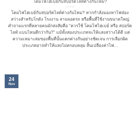
โคมไฟไฮเบย์กับสปอร์ตไลท์ต่างกันไหม?
โคมไฟไฮเบย์กับสปอร์ตไลท์ต่างกันไหม? หากกำลังมองหาไฟส่อง
สว่างสำหรับโกดัง โรงงาน ลานจอดรถ หรือพื้นที่ใช้งานขนาดใหญ่
คำถามแรกที่หลายคนมักสงสัยคือ “ควรใช้ โคมไฟไฮเบย์ หรือ สปอร์ต
ไลท์ แบบไหนดีกว่ากัน?” แม้ทั้งสองประเภทจะให้แสงสว่างได้ดี แต่
ความเหมาะสมของพื้นที่นั้นแตกต่างกันอย่างชัดเจน การเลือกผิด
ประเภทอาจทำให้แสงไม่ครอบคลุม สิ้นเปลืองค่าไฟ...
24
Nov