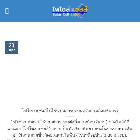
Skip
to
content
20
Apr
ไฟโซล่าเซลล์ในไร่นา ผลกระทบต่อสิ่งแวดล้อมที่ควรรู้
ไฟโซล่าเซลล์ในไร่นา ผลกระทบต่อสิ่งแวดล้อมที่ควรรู้ ช่วงไม่กี่ปีที่
ผ่านมา “ไฟโซล่าเซลล์” กลายเป็นตัวเลือกที่หลายคนในภาคเกษตรหัน
มาใช้งานมากขึ้น โดยเฉพาะในพื้นที่ไร่นาที่อยู่ห่างไกลจากระบบ