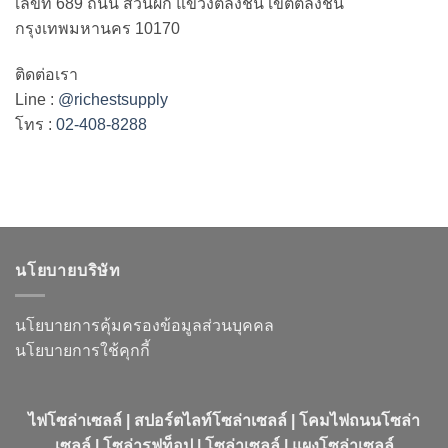
เลขที่ 689 ถนน สวนผัก แขวงตลิ่งชัน เขตตลิ่งชัน
กรุงเทพมหานคร 10170
ติดต่อเรา
Line :
@richestsupply
โทร :
02-408-8288
นโยบายบริษัท
นโยบายการคุ้มครองข้อมูลส่วนบุคคล
นโยบายการใช้คุกกี้
ไฟโซล่าเซลล์ | สปอร์ตไลท์โซล่าเซลล์ | โคมไฟถนนโซล่า
เซลล์ | โซล่ารูฟท็อป | โซล่าเซลล์ | แผงโซล่าเซลล์