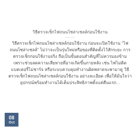
วิธีตรวจเช็กไฟถนนโซล่าเซลล์ก่อนใช้งาน
วิธีตรวจเช็กไฟถนนโซล่าเซลล์ก่อนใช้งาน ก่อนจะเปิดใช้งาน “ไฟ
ถนนโซล่าเซลล์” ไม่ว่าจะเป็นรุ่นใหม่หรือของที่ติดตั้งไว้สักระยะ การ
ตรวจเช็กก่อนใช้งานจริง ถือเป็นขั้นตอนสำคัญที่ไม่ควรมองข้าม
เพราะช่วยลดความเสียหายที่อาจเกิดขึ้นภายหลัง เช่น ไฟไม่ติด
แบตเตอรี่ไม่ชาร์จ หรือระบบควบคุมทำงานผิดพลาดจะพามาดู วิธี
ตรวจเช็กไฟถนนโซล่าเซลล์ก่อนใช้งาน อย่างละเอียด เพื่อให้มั่นใจว่า
อุปกรณ์พร้อมทำงานได้เต็มประสิทธิภาพตั้งแต่คืนแรก...
08
Oct