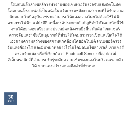
โคมถนนโซล่าเซลล์การทำงานของเซนเซอร์ตรวจจับแสงอัตโนมัติ
โคมถนนโซล่าเซลล์เป็นหนึ่งในนวัตกรรมพลังงานสะอาดที่ได้รับความ
นิยมมากในปัจจุบัน เพราะสามารถให้แสงสว่างโดยไม่ต้องใช้ไฟฟ้า
จากการไฟฟ้า แต่ยังมีอีกหนึ่งองค์ประกอบสำคัญที่ทำให้โคมชนิดนี้ใช้
งานได้อย่างอัจฉริยะและประหยัดพลังงานยิ่งขึ้น นั่นคือ “เซนเซอร์
ตรวจจับแสง” ซึ่งเป็นอุปกรณ์ที่ช่วยให้โคมสามารถเปิดและปิดไฟได้
เองตามความสว่างของสภาพแวดล้อมโดยอัตโนมัติ เซนเซอร์ตรวจ
จับแสงคืออะไร และมีบทบาทอย่างไรในโคมถนนโซล่าเซลล์ เซนเซอร์
ตรวจจับแสง หรือที่เรียกกันว่า Photocell Sensor คืออุปกรณ์
อิเล็กทรอนิกส์ที่สามารถรับรู้ระดับความเข้มของแสงในบริเวณรอบตัว
ได้ หากแสงสว่างลดลงถึงค่าที่กำหนด...
30
Oct