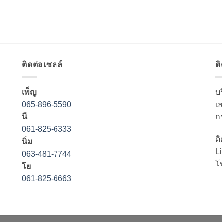
ติดต่อเซลล์
ต
เพ็ญ
บ
065-896-5590
เ
นี
ก
061-825-6333
ติ
นิ่ม
L
063-481-7744
โ
โย
061-825-6663