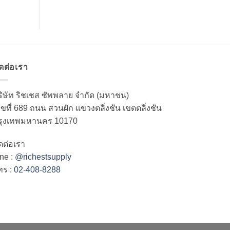
ิดต่อเรา
ริษัท ริชเชส ซัพพลาย จำกัด (มหาชน)
ลขที่ 689 ถนน สวนผัก แขวงตลิ่งชัน เขตตลิ่งชัน
รุงเทพมหานคร 10170
ดต่อเรา
ine :
@richestsupply
ทร :
02-408-8288