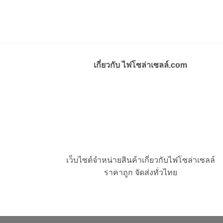
เกี่ยวกับ ไฟโซล่าเซลล์.com
เว็บไซต์จำหน่ายสินค้าเกี่ยวกับไฟโซล่าเซลล์
ราคาถูก จัดส่งทั่วไทย