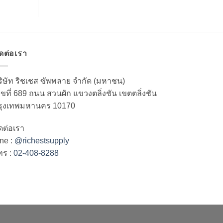
ิดต่อเรา
ริษัท ริชเชส ซัพพลาย จำกัด (มหาชน)
ลขที่ 689 ถนน สวนผัก แขวงตลิ่งชัน เขตตลิ่งชัน
รุงเทพมหานคร 10170
ดต่อเรา
ine :
@richestsupply
ทร :
02-408-8288