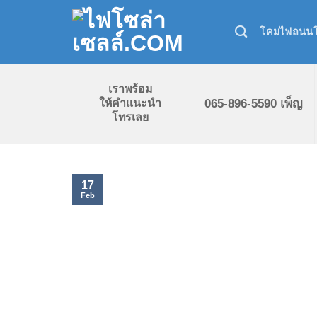
Skip
to
โคมไฟถนนโ
content
เราพร้อม
065-896-5590 เพ็ญ
ให้คำแนะนำ
โทรเลย
17
Feb