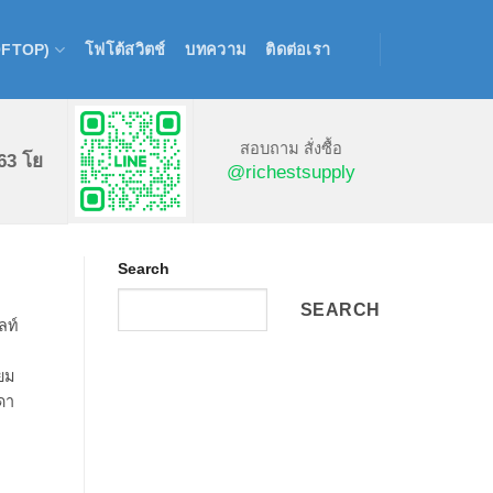
OFTOP)
โฟโต้สวิตช์
บทความ
ติดต่อเรา
สอบถาม สั่งซื้อ
63 โย
@richestsupply
Search
SEARCH
ลท์
ยม
ดา