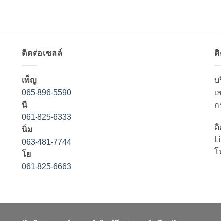
ติดต่อเซลล์
ต
เพ็ญ
บ
065-896-5590
เ
นี
ก
061-825-6333
ติ
นิ่ม
L
063-481-7744
โ
โย
061-825-6663