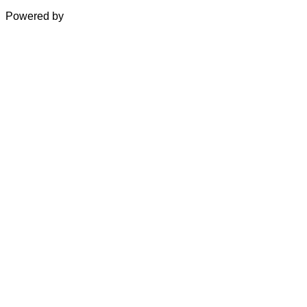
Powered by