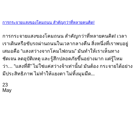
การกระจายแสงของโคมถนน สำคัญกว่าที่หลายคนคิด!
การกระจายแสงของโคมถนน สำคัญกว่าที่หลายคนคิด! เวลา
เราเดินหรือขับรถผ่านถนนในเวลากลางคืน สิ่งหนึ่งที่เราพบอยู่
เสมอคือ “แสงสว่างจากโคมไฟถนน” มันทำให้เราเห็นทาง
ชัดเจน ลดอุบัติเหตุ และรู้สึกปลอดภัยขึ้นอย่างมาก แต่รู้ไหม
ว่า… “แสงที่ดี” ไม่ใช่แค่สว่างจ้าเท่านั้น! มันต้อง กระจายได้อย่าง
มีประสิทธิภาพ ไม่ทำให้แยงตา ไม่ทิ้งมุมมืด...
23
May