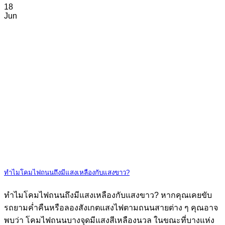
18
Jun
ทำไมโคมไฟถนนถึงมีแสงเหลืองกับแสงขาว?
ทำไมโคมไฟถนนถึงมีแสงเหลืองกับแสงขาว? หากคุณเคยขับ
รถยามค่ำคืนหรือลองสังเกตแสงไฟตามถนนสายต่าง ๆ คุณอาจ
พบว่า โคมไฟถนนบางจุดมีแสงสีเหลืองนวล ในขณะที่บางแห่ง