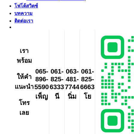
โฟโต้สวิตช์
บทความ
ติดต่อเรา
เรา
พร้อม
065-
061-
063-
061-
ให้คำ
896-
825-
481-
825-
แนะนำ
5590
6333
7744
6663
เพ็ญ
นี
นิ่ม
โย
โทร
เลย