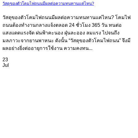
วัสดุของตัวโคมไฟถนนมีผลต่อความทนทานแค่ไหน?
วัสดุของตัวโคมไฟถนนมีผลต่อความทนทานแค่ไหน? โคมไฟ
ถนนต้องทำงานกลางแจ้งตลอด 24 ชั่วโมง 365 วัน ทนต่อ
แสงแดดแรงจัด ฝนฟ้าคะนอง ฝุ่นละออง ลมแรง ไปจนถึง
มลภาวะจากยานพาหนะ ดังนั้น “วัสดุของตัวโคมไฟถนน” จึงมี
ผลอย่างยิ่งต่ออายุการใช้งาน ความคงทน...
23
Jul