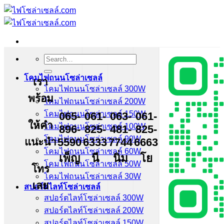
Skip
to
content
Search
for:
โคมไฟถนนโซล่าเซลล์
เรา
โคมไฟถนนโซล่าเซลล์ 300W
พร้อม
โคมไฟถนนโซล่าเซลล์ 200W
โคมไฟถนนโซล่าเซลล์ 150W
065-
061-
063-
061-
ให้คำ
โคมไฟถนนโซล่าเซลล์ 100W
896-
825-
481-
825-
โคมไฟถนนโซล่าเซลล์ 90W
แนะนำ
5590
6333
7744
6663
โคมไฟถนนโซล่าเซลล์ 60W
เพ็ญ
นี
นิ่ม
โย
โคมไฟถนนโซล่าเซลล์ 50W
โทร
โคมไฟถนนโซล่าเซลล์ 30W
เลย
สปอร์ตไลท์โซล่าเซลล์
สปอร์ตไลท์โซล่าเซลล์ 300W
สปอร์ตไลท์โซล่าเซลล์ 200W
สปอร์ตไลท์โซล่าเซลล์ 150W