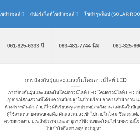
ซล่าเซลล์
สปอร์ตไลท์โซล่าเซลล์
โซล่ารูฟท็อป (SOLAR RO
061-825-6333 นี
063-481-7744 นิ่ม
061-825-66
การป้องกันฝุ่นและแมลงในโคมดาวน์ไลท์ LED
การป้องกันฝุ่นและแมลงในโคมดาวน์ไลท์ LED โคมดาวน์ไลท์ LED เป
อุปกรณ์ส่องสว่างที่ได้รับความนิยมสูงในบ้านเรือน อาคารสำนักงาน แ
ห้างสรรพสินค้า ด้วยดีไซน์ที่เรียบหรูและประหยัดพลังงาน แต่หนึ่งในปัญห
ผู้ใช้งานหลายคนพบเจอคือ ฝุ่นและแมลงเข้าไปภายในโคม ซึ่งส่งผลต่อท
ความสวยงาม ประสิทธิภาพ และอายุการใช้งานของโคมไฟ บทความนี้
ไปเข้าใจถึง สาเหตุของปัญหา...