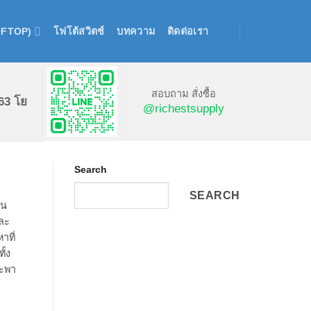
OFTOP)
โฟโต้สวิตช์
บทความ
ติดต่อเรา
สอบถาม สั่งซื้อ
63 โย
@richestsupply
Search
SEARCH
็น
ละ
าที่
ั้ง
จะพา