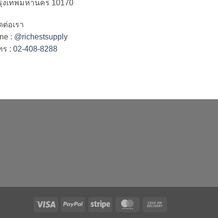
รุงเทพมหานคร 10170
ดต่อเรา
ine :
@richestsupply
ทร :
02-408-8288
Visa
PayPal
Stripe
MasterCard
Cash
On