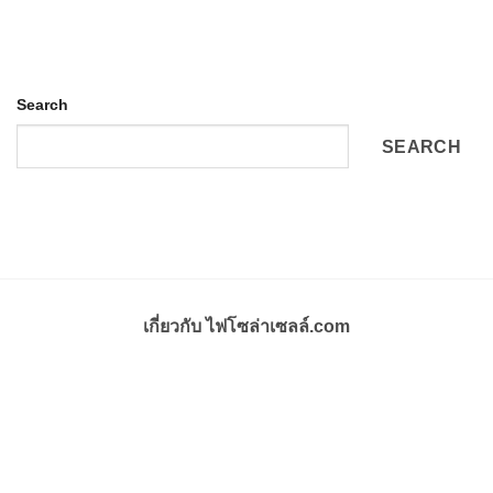
Search
SEARCH
เกี่ยวกับ ไฟโซล่าเซลล์.com