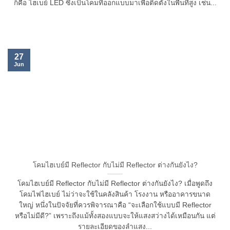
ก็คือ ไฮเบย์ LED ซึ่งเป็นโคมที่ออกแบบมาเพื่อติดตั้งในพื้นที่สูง เช่น...
27
Jun
โคมไฮเบย์มี Reflector กับไม่มี Reflector ต่างกันยังไง?
โคมไฮเบย์มี Reflector กับไม่มี Reflector ต่างกันยังไง? เมื่อพูดถึง
โคมไฟไฮเบย์ ไม่ว่าจะใช้ในคลังสินค้า โรงงาน หรืออาคารขนาด
ใหญ่ หนึ่งในปัจจัยที่ควรพิจารณาคือ “จะเลือกใช้แบบมี Reflector
หรือไม่มีดี?” เพราะถึงแม้ทั้งสองแบบจะให้แสงสว่างได้เหมือนกัน แต่
รายละเอียดของลำแสง...