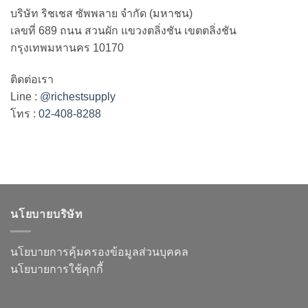
บริษัท ริชเชส ซัพพลาย จำกัด (มหาชน)
เลขที่ 689 ถนน สวนผัก แขวงตลิ่งชัน เขตตลิ่งชัน
กรุงเทพมหานคร 10170
ติดต่อเรา
Line :
@richestsupply
โทร :
02-408-8288
นโยบายบริษัท
นโยบายการคุ้มครองข้อมูลส่วนบุคคล
นโยบายการใช้คุกกี้