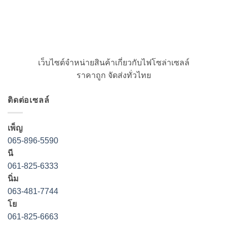
เว็บไซต์จำหน่ายสินค้าเกี่ยวกับไฟโซล่าเซลล์
ราคาถูก จัดส่งทั่วไทย
ติดต่อเซลล์
เพ็ญ
065-896-5590
นี
061-825-6333
นิ่ม
063-481-7744
โย
061-825-6663