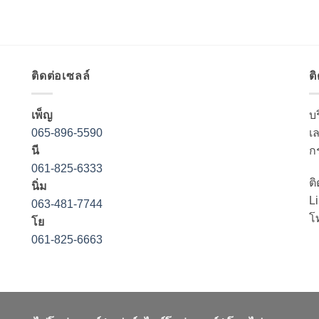
ติดต่อเซลล์
ต
เพ็ญ
บ
065-896-5590
เ
นี
ก
061-825-6333
ติ
นิ่ม
L
063-481-7744
โ
โย
061-825-6663