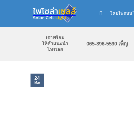
Skip
to
โคมไฟถนนโ
content
เราพร้อม
065-896-5590 เพ็ญ
ให้คำแนะนำ
โทรเลย
24
Mar