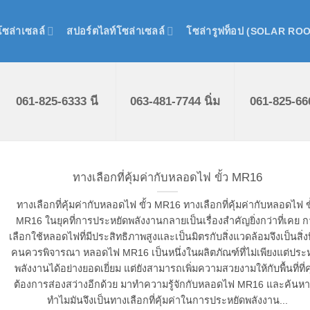
ซล่าเซลล์
สปอร์ตไลท์โซล่าเซลล์
โซล่ารูฟท็อป (SOLAR RO
061-825-6333 นี
063-481-7744 นิ่ม
061-825-66
ทางเลือกที่คุ้มค่ากับหลอดไฟ ขั้ว MR16
ทางเลือกที่คุ้มค่ากับหลอดไฟ ขั้ว MR16 ทางเลือกที่คุ้มค่ากับหลอดไฟ ขั
MR16 ในยุคที่การประหยัดพลังงานกลายเป็นเรื่องสำคัญยิ่งกว่าที่เคย 
เลือกใช้หลอดไฟที่มีประสิทธิภาพสูงและเป็นมิตรกับสิ่งแวดล้อมจึงเป็นสิ่งที
คนควรพิจารณา หลอดไฟ MR16 เป็นหนึ่งในผลิตภัณฑ์ที่ไม่เพียงแต่ประห
พลังงานได้อย่างยอดเยี่ยม แต่ยังสามารถเพิ่มความสวยงามให้กับพื้นที่ที่
ต้องการส่องสว่างอีกด้วย มาทำความรู้จักกับหลอดไฟ MR16 และค้นหา
ทำไมมันจึงเป็นทางเลือกที่คุ้มค่าในการประหยัดพลังงาน...