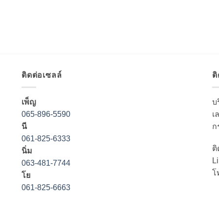
ติดต่อเซลล์
ต
เพ็ญ
บ
065-896-5590
เ
นี
ก
061-825-6333
ติ
นิ่ม
L
063-481-7744
โ
โย
061-825-6663