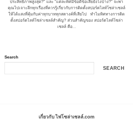
ประสิทธิภาพสูงสุด?” และ “แต่ละทิศมีข้อดีข้อเสียยังไงบ้าง?” จะพา
คุณไปเจาะลึกทุกเรื่องที่ควรรู้เกี่ยวกับการติดตั้งสปอร์ตไลท์โซล่าเซลล์
ให้ได้แสงที่คุ้มกับค่าทุกบาททุกสตางค์ที่เสียไป ทำไมทิศทางการติด
ตั้งสปอร์ตไลท์โซล่าเซลล์สำคัญ? ส่วนสำคัญของ สปอร์ตไลท์โซล่า
เซลล์ คือ...
Search
SEARCH
เกี่ยวกับ ไฟโซล่าเซลล์.com