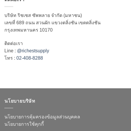
บริษัท ริชเชส ซัพพลาย จำกัด (มหาชน)
เลขที่ 689 ถนน สวนผัก แขวงตลิ่งชัน เขตตลิ่งชัน
กรุงเทพมหานคร 10170
ติดต่อเรา
Line :
@richestsupply
โทร :
02-408-8288
นโยบายบริษัท
นโยบายการคุ้มครองข้อมูลส่วนบุคคล
นโยบายการใช้คุกกี้