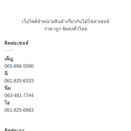
เว็บไซต์จำหน่ายสินค้าเกี่ยวกับไฟโซล่าเซลล์
ราคาถูก จัดส่งทั่วไทย
ติดต่อเซลล์
เพ็ญ
065-896-5590
นี
061-825-6333
นิ่ม
063-481-7744
โย
061-825-6663
ติดต่อเรา