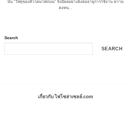
นั้น “วัสดุของตัวโคมไฟถนน” จึงมีผลอย่างยิ่งต่ออายุการใช้งาน ความ
คงทน...
Search
SEARCH
เกี่ยวกับ ไฟโซล่าเซลล์.com