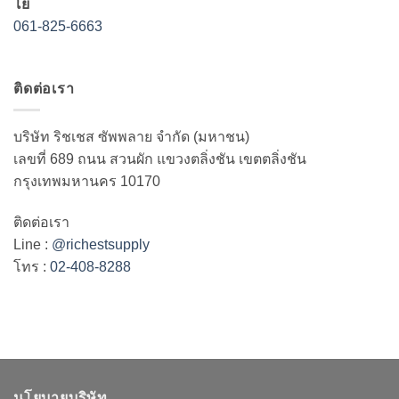
โย
061-825-6663
ติดต่อเรา
บริษัท ริชเชส ซัพพลาย จำกัด (มหาชน)
เลขที่ 689 ถนน สวนผัก แขวงตลิ่งชัน เขตตลิ่งชัน
กรุงเทพมหานคร 10170
ติดต่อเรา
Line :
@richestsupply
โทร :
02-408-8288
นโยบายบริษัท