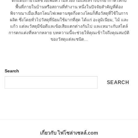
ตกแต่งภายในที่ช่วยเพิ่มความสวยงามและสร้างบรรยากาศให้กับ
พื้นที่ภายในบ้านหรือสถานที่ทำงาน หนึ่งในปัจจัยสำคัญที่ต้อง
พิจารณาเมื่อเลือกโคมไฟเพดานชุดกึ่งดวงโคมก็คือวัสดุที่ใช้ในการ
ผลิต ซึ่งโดยทั่วไปวัสดุที่นิยมใช้มากที่สุด ได้แก่ อะลูมิเนียม, ไม้ และ
แก้ว แต่ละวัสดุมีข้อดีและข้อเสียแตกต่างกันไป และเหมาะกับสไตล์
การตกแต่งที่หลากหลาย บทความนี้จะช่วยให้คุณเข้าใจถึงคุณสมบัติ
ของวัสดุแต่ละชนิด...
Search
SEARCH
เกี่ยวกับ ไฟโซล่าเซลล์.com