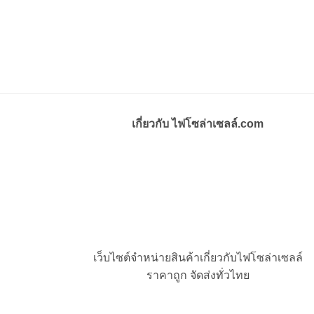
เกี่ยวกับ ไฟโซล่าเซลล์.com
เว็บไซต์จำหน่ายสินค้าเกี่ยวกับไฟโซล่าเซลล์
ราคาถูก จัดส่งทั่วไทย