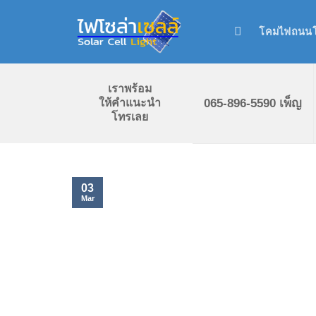
Skip
to
โคมไฟถนนโ
content
เราพร้อม
065-896-5590 เพ็ญ
ให้คำแนะนำ
โทรเลย
03
Mar