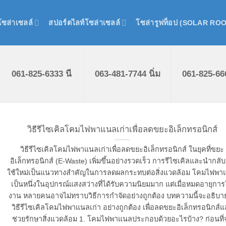
ซล่าเซลล์
สปอร์ตไลท์โซล่าเซลล์
โซล่ารูฟท็อป (SOLAR RO
061-825-6333 นี
063-481-7744 นิ่ม
061-825-66
วิธีรีไซเคิลโคมไฟพาแนลเก่าเพื่อลดขยะอิเล็กทรอนิกส์
วิธีรีไซเคิลโคมไฟพาแนลเก่าเพื่อลดขยะอิเล็กทรอนิกส์ ในยุคที่ขยะ
อิเล็กทรอนิกส์ (E-Waste) เพิ่มขึ้นอย่างรวดเร็ว การรีไซเคิลและนำกลั
ใช้ใหม่เป็นแนวทางสำคัญในการลดผลกระทบต่อสิ่งแวดล้อม โคมไฟพา
เป็นหนึ่งในอุปกรณ์แสงสว่างที่ได้รับความนิยมมาก แต่เมื่อหมดอายุการ
งาน หลายคนอาจไม่ทราบวิธีการกำจัดอย่างถูกต้อง บทความนี้จะอธิบาย
วิธีรีไซเคิลโคมไฟพาแนลเก่า อย่างถูกต้อง เพื่อลดขยะอิเล็กทรอนิกส์
ช่วยรักษาสิ่งแวดล้อม 1. โคมไฟพาแนลประกอบด้วยอะไรบ้าง? ก่อนที่