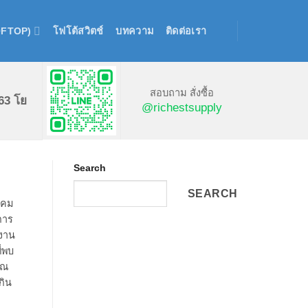
OFTOP)
โฟโต้สวิตช์
บทความ
ติดต่อเรา
สอบถาม สั่งซื้อ
63 โย
@richestsupply
Search
SEARCH
โคม
 การ
ำงาน
่พบ
วณ
กิน