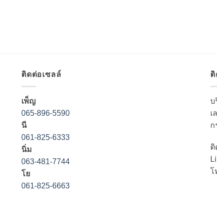
ติดต่อเซลล์
ต
เพ็ญ
บ
065-896-5590
เ
นี
ก
061-825-6333
ติ
นิ่ม
L
063-481-7744
โ
โย
061-825-6663