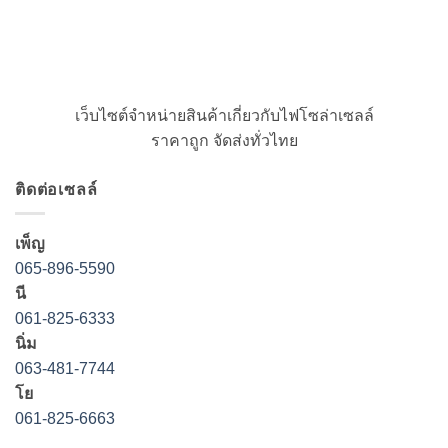
เว็บไซต์จำหน่ายสินค้าเกี่ยวกับไฟโซล่าเซลล์
ราคาถูก จัดส่งทั่วไทย
ติดต่อเซลล์
เพ็ญ
065-896-5590
นี
061-825-6333
นิ่ม
063-481-7744
โย
061-825-6663