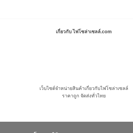
เกี่ยวกับ ไฟโซล่าเซลล์.com
เว็บไซต์จำหน่ายสินค้าเกี่ยวกับไฟโซล่าเซลล์
ราคาถูก จัดส่งทั่วไทย