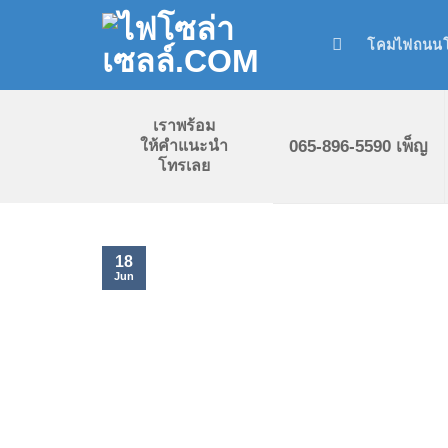
Skip
to
โคมไฟถนนโ
content
เราพร้อม
065-896-5590 เพ็ญ
ให้คำแนะนำ
โทรเลย
18
Jun