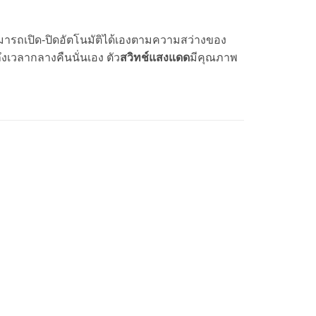
มารถเปิด-ปิดอัตโนมัติได้เองตามความสว่างของ
เวลากลางคืนนั่นเอง ตัว
สวิทช์แสงแดด
มีคุณภาพ
Sale!