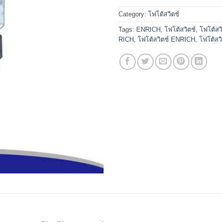
Category:
โฟโต้สวิตช์
Tags:
ENRICH
,
โฟโต้สวิตช์
,
โฟโต้สว
RICH
,
โฟโต้สวิตช์ ENRICH
,
โฟโต้สว