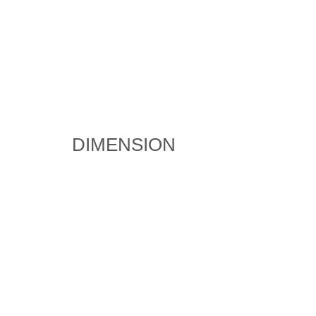
DIMENSION