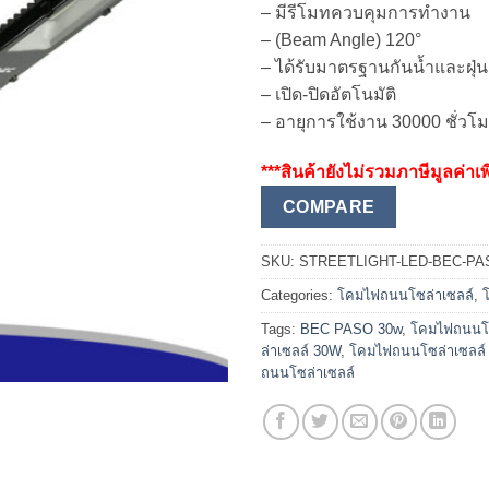
– มีรีโมทควบคุมการทำงาน
– (Beam Angle) 120°
– ได้รับมาตรฐานกันน้ำและฝุ่น
– เปิด-ปิดอัตโนมัติ
– อายุการใช้งาน 30000 ชั่วโ
***สินค้ายังไม่รวมภาษีมูลค่าเพิ
COMPARE
SKU:
STREETLIGHT-LED-BEC-PA
Categories:
โคมไฟถนนโซล่าเซลล์
,
Tags:
BEC PASO 30w
,
โคมไฟถนนโซ
ล่าเซลล์ 30W
,
โคมไฟถนนโซล่าเซลล์
ถนนโซล่าเซลล์