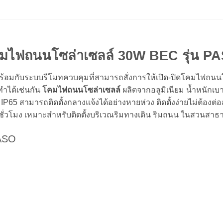
มไฟถนนโซล่าเซลล์ 30W BEC รุ่น P
้อมกับระบบรีโมทควบคุมที่สามารถสั่งการให้เปิด-ปิดโคมไฟถนนโซล
ทำได้เช่นกัน
โคมไฟถนนโซล่าเซลล์
ผลิตจากอลูมิเนียม น้ำหนักเ
IP65 สามารถติดตั้งกลางแจ้งได้อย่างหายห่วง ติดตั้งง่ายไม่ต้องต่อ
2 ชั่วโมง เหมาะสำหรับติดตั้งบริเวณริมทางเดิน ริมถนน ในสวนสา
PASO