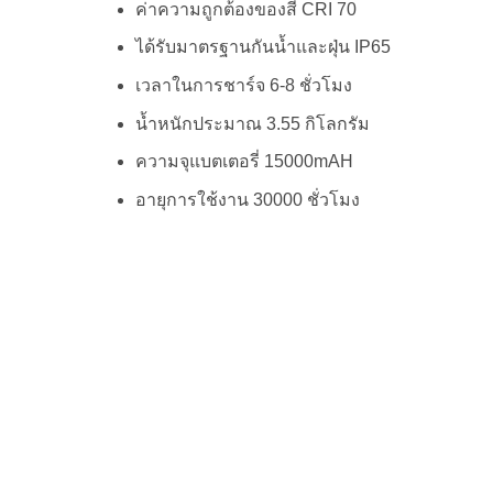
ค่าความถูกต้องของสี CRI 70
ได้รับมาตรฐานกันน้ำและฝุ่น IP65
เวลาในการชาร์จ 6-8 ชั่วโมง
น้ำหนักประมาณ 3.55 กิโลกรัม
ความจุแบตเตอรี่ 15000mAH
อายุการใช้งาน 30000 ชั่วโมง