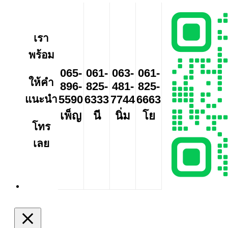
เรา
พร้อม
065-
061-
063-
061-
ให้คำ
896-
825-
481-
825-
แนะนำ
5590
6333
7744
6663
เพ็ญ
นี
นิ่ม
โย
โทร
เลย