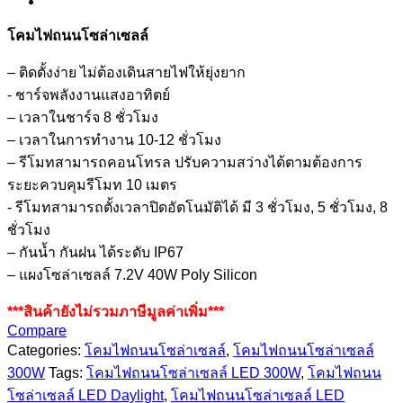
โคมไฟถนนโซล่าเซลล์
– ติดตั้งง่าย ไม่ต้องเดินสายไฟให้ยุ่งยาก
​​​​​​​- ชาร์จพลังงานแสงอาทิตย์
– เวลาในชาร์จ 8 ชั่วโมง
– เวลาในการทำงาน 10-12 ชั่วโมง
– รีโมทสามารถคอนโทรล ปรับความสว่างได้ตามต้องการ
ระยะควบคุมรีโมท 10 เมตร
​​​​​​​- รีโมทสามารถตั้งเวลาปิดอัตโนมัติได้ มี 3 ชั่วโมง, 5 ชั่วโมง, 8
ชั่วโมง
– กันน้ำ กันฝน ได้ระดับ IP67
– แผงโซล่าเซลล์ 7.2V 40W Poly Silicon
***สินค้ายังไม่รวมภาษีมูลค่าเพิ่ม***
Compare
Categories:
โคมไฟถนนโซล่าเซลล์
,
โคมไฟถนนโซล่าเซลล์
300W
Tags:
โคมไฟถนนโซล่าเซลล์ LED 300W
,
โคมไฟถนน
โซล่าเซลล์ LED Daylight
,
โคมไฟถนนโซล่าเซลล์ LED