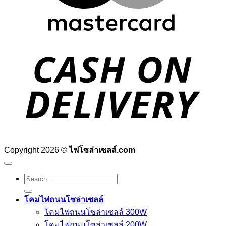
D
Copyright 2026 ©
ไฟโซล่าเซลล์.com
Search
for:
โคมไฟถนนโซล่าเซลล์
โคมไฟถนนโซล่าเซลล์ 300W
โคมไฟถนนโซล่าเซลล์ 200W