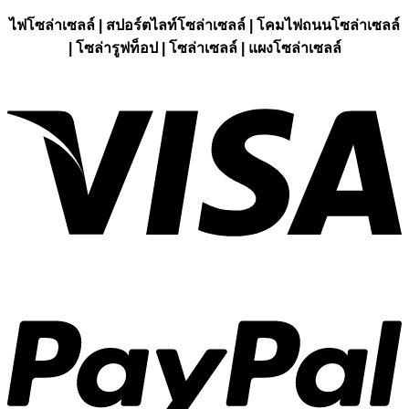
ไฟโซล่าเซลล์ | สปอร์ตไลท์โซล่าเซลล์ | โคมไฟถนนโซล่าเซลล์
| โซล่ารูฟท็อป | โซล่าเซลล์ | แผงโซล่าเซลล์
V
P