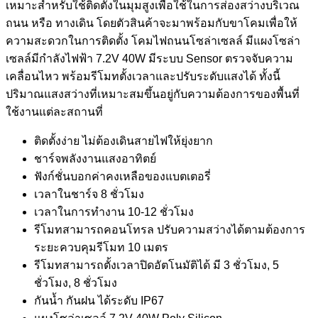
เหมาะสำหรับใช้ติดตั้งในมุมสูงเพื่อใช้ในการส่องสว่างบริเวณ
ถนน หรือ ทางเดิน โดยตัวสินค้าจะมาพร้อมกับขาโคมเพื่อให้
ความสะดวกในการติดตั้ง โคมไฟถนนโซล่าเซลล์ มีแผงโซล่า
เซลล์มีกำลังไฟฟ้า 7.2V 40W มีระบบ Sensor ตรวจจับความ
เคลื่อนไหว พร้อมรีโมทตั้งเวลาและปรับระดับแสงได้ ทั้งนี้
ปริมาณแสงสว่างที่เหมาะสมขึ้นอยู่กับความต้องการของพื้นที่
ใช้งานแต่ละสถานที่
ติดตั้งง่าย ไม่ต้องเดินสายไฟให้ยุ่งยาก
​​​​​​​ชาร์จพลังงานแสงอาทิตย์
ฟังก์ชั่นบอกค่าคงเหลือของแบตเตอรี่
เวลาในชาร์จ 8 ชั่วโมง
เวลาในการทำงาน 10-12 ชั่วโมง
รีโมทสามารถคอนโทรล ปรับความสว่างได้ตามต้องการ
ระยะควบคุมรีโมท 10 เมตร
​​​​​​​รีโมทสามารถตั้งเวลาปิดอัตโนมัติได้ มี 3 ชั่วโมง, 5
ชั่วโมง, 8 ชั่วโมง
กันน้ำ กันฝน ได้ระดับ IP67