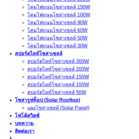
โคมไฟถนนโซล่าเซลล์ 150W
โคมไฟถนนโซล่าเซลล์ 100W
โคมไฟถนนโซล่าเซลล์ 90W
โคมไฟถนนโซล่าเซลล์ 60W
โคมไฟถนนโซล่าเซลล์ 50W
โคมไฟถนนโซล่าเซลล์ 30W
สปอร์ตไลท์โซล่าเซลล์
สปอร์ตไลท์โซล่าเซลล์ 300W
สปอร์ตไลท์โซล่าเซลล์ 200W
สปอร์ตไลท์โซล่าเซลล์ 150W
สปอร์ตไลท์โซล่าเซลล์ 100W
สปอร์ตไลท์โซล่าเซลล์ 50W
โซล่ารูฟท็อป (Solar Rooftop)
แผงโซล่าเซลล์ (Solar Panel)
โฟโต้สวิตช์
บทความ
ติดต่อเรา