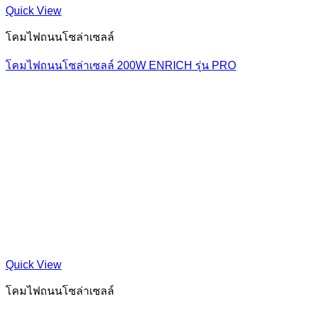
Quick View
โคมไฟถนนโซล่าเซลล์
โคมไฟถนนโซล่าเซลล์ 200W ENRICH รุ่น PRO
Quick View
โคมไฟถนนโซล่าเซลล์