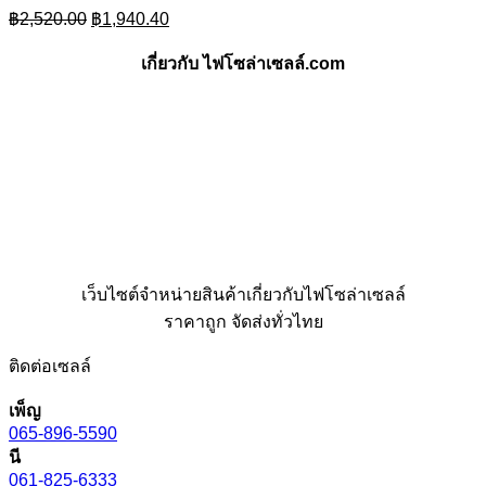
Original
Current
฿
2,520.00
฿
1,940.40
price
price
was:
is:
เกี่ยวกับ ไฟโซล่าเซลล์.com
฿2,520.00.
฿1,940.40.
เว็บไซต์จำหน่ายสินค้าเกี่ยวกับไฟโซล่าเซลล์
ราคาถูก จัดส่งทั่วไทย
ติดต่อเซลล์
เพ็ญ
065-896-5590
นี
061-825-6333