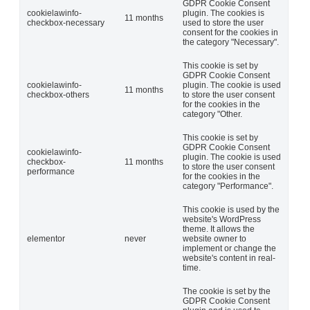
GDPR Cookie Consent
cookielawinfo-
plugin. The cookies is
11 months
checkbox-necessary
used to store the user
consent for the cookies in
the category "Necessary".
This cookie is set by
GDPR Cookie Consent
cookielawinfo-
plugin. The cookie is used
11 months
checkbox-others
to store the user consent
for the cookies in the
category "Other.
This cookie is set by
GDPR Cookie Consent
cookielawinfo-
plugin. The cookie is used
checkbox-
11 months
to store the user consent
performance
for the cookies in the
category "Performance".
This cookie is used by the
website's WordPress
theme. It allows the
elementor
never
website owner to
implement or change the
website's content in real-
time.
The cookie is set by the
GDPR Cookie Consent