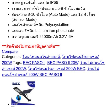
มาตรฐานกันน้ำและฝุ่น IP66
ระยะเวลาชาร์จไฟประมาณ 5-8 ชั่วโมงต่อวัน
ส่องสว่าง 8-10 ชั่วโมง (Auto Mode) และ 12 ชั่วโมง
(Sensor Mode)
แผงโซล่าเซลล์ชนิด Polycrystalline
แบตเตอรีชนิด Lithium iron phosphate
ความจุแบตเตอรี่ 24000mAh 3.2V, 6A
***สินค้ายังไม่รวมภาษีมูลค่าเพิ่ม***
Compare
Categories:
โคมไฟถนนโซล่าเซลล์
,
โคมไฟถนนโซล่าเซลล์
200W
Tags:
BEC PASO II
,
BEC PASO II 20W
,
โคมไฟถนนโซ
ล่าเซลล์ 200W
,
โคมไฟถนนโซล่าเซลล์ 200W BEC
,
โคมไฟ
ถนนโซล่าเซลล์ 200W BEC PASO II