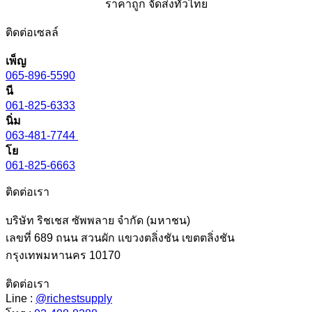
ราคาถูก จัดส่งทั่วไทย
ติดต่อเซลล์
เพ็ญ
065-896-5590
นี
061-825-6333
นิ่ม
063-481-7744
โย
061-825-6663
ติดต่อเรา
บริษัท ริชเชส ซัพพลาย จำกัด (มหาชน)
เลขที่ 689 ถนน สวนผัก แขวงตลิ่งชัน เขตตลิ่งชัน
กรุงเทพมหานคร 10170
ติดต่อเรา
Line :
@richestsupply