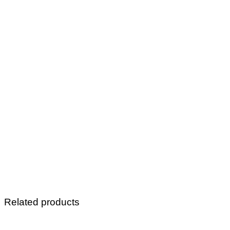
Related products