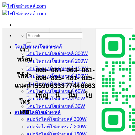
Skip
to
content
Search
for:
โคมไฟถนนโซล่าเซลล์
เรา
โคมไฟถนนโซล่าเซลล์ 300W
พร้อม
โคมไฟถนนโซล่าเซลล์ 200W
โคมไฟถนนโซล่าเซลล์ 150W
065-
061-
063-
061-
ให้คำ
โคมไฟถนนโซล่าเซลล์ 100W
896-
825-
481-
825-
โคมไฟถนนโซล่าเซลล์ 90W
แนะนำ
5590
6333
7744
6663
โคมไฟถนนโซล่าเซลล์ 60W
เพ็ญ
นี
นิ่ม
โย
โคมไฟถนนโซล่าเซลล์ 50W
โทร
โคมไฟถนนโซล่าเซลล์ 30W
เลย
สปอร์ตไลท์โซล่าเซลล์
สปอร์ตไลท์โซล่าเซลล์ 300W
สปอร์ตไลท์โซล่าเซลล์ 200W
สปอร์ตไลท์โซล่าเซลล์ 150W