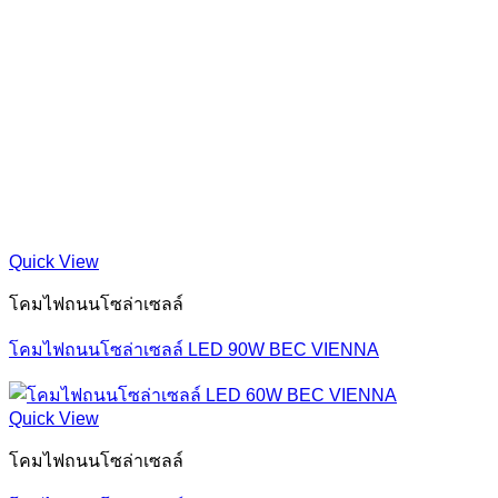
Quick View
โคมไฟถนนโซล่าเซลล์
โคมไฟถนนโซล่าเซลล์ LED 90W BEC VIENNA
Quick View
โคมไฟถนนโซล่าเซลล์