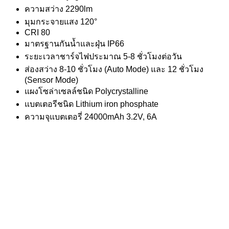
ความสว่าง 2290lm
มุมกระจายแสง 120°
CRI 80
มาตรฐานกันน้ำและฝุ่น IP66
ระยะเวลาชาร์จไฟประมาณ 5-8 ชั่วโมงต่อวัน
ส่องสว่าง 8-10 ชั่วโมง (Auto Mode) และ 12 ชั่วโมง
(Sensor Mode)
แผงโซล่าเซลล์ชนิด Polycrystalline
แบตเตอรีชนิด Lithium iron phosphate
ความจุแบตเตอรี่ 24000mAh 3.2V, 6A