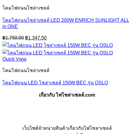
โคมไฟถนนโซล่าเซลล์
โคมไฟถนนโซล่าเซลล์ LED 200W ENRICH SUNLIGHT ALL
in ONE
Original
Current
฿
1,750.00
฿
1,347.50
price
price
was:
is:
฿1,750.00.
฿1,347.50.
Quick View
โคมไฟถนนโซล่าเซลล์
โคมไฟถนน LED โซล่าเซลล์ 150W BEC รุ่น OSLO
เกี่ยวกับ ไฟโซล่าเซลล์.com
เว็บไซต์จำหน่ายสินค้าเกี่ยวกับไฟโซล่าเซลล์