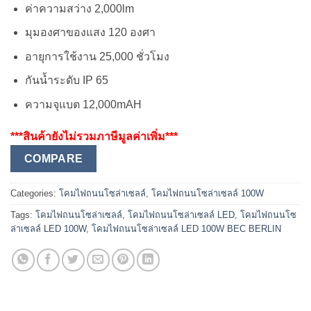
ค่าความสว่าง 2,000lm
มุมองศาของแสง 120 องศา
อายุการใช้งาน 25,000 ชั่วโมง
กันน้ำระดับ IP 65
ความจุแบต 12,000mAH
***สินค้ายังไม่รวมภาษีมูลค่าเพิ่ม***
COMPARE
Categories:
โคมไฟถนนโซล่าเซลล์
,
โคมไฟถนนโซล่าเซลล์ 100W
Tags:
โคมไฟถนนโซล่าเซลล์
,
โคมไฟถนนโซล่าเซลล์ LED
,
โคมไฟถนนโซ
ล่าเซลล์ LED 100W
,
โคมไฟถนนโซล่าเซลล์ LED 100W BEC BERLIN