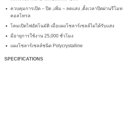
ควบคุมการเปิด – ปิด ,เพิ่ม – ลดแสง ,ตั้งเวลาปิดผ่านรีโมท
คอลโทรล
โคมเปิดไฟอัตโนมัติ เมื่อแผงโซลาร์เซลล์ไม่ได้รับแสง
มีอายุการใช้งาน 25,000 ชั่วโมง
แผงโซลาร์เซลล์ชนิด Polycrystalline
SPECIFICATIONS