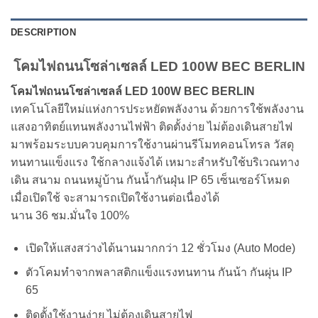
DESCRIPTION
โคมไฟถนนโซล่าเซลล์ LED 100W BEC BERLIN
โคมไฟถนนโซล่าเซลล์ LED 100W BEC BERLIN
เทคโนโลยีใหม่แห่งการประหยัดพลังงาน ด้วยการใช้พลังงาน
แสงอาทิตย์แทนพลังงานไฟฟ้า ติดตั้งง่าย ไม่ต้องเดินสายไฟ
มาพร้อมระบบควบคุมการใช้งานผ่านรีโมทคอนโทรล วัสดุ
ทนทานแข็งแรง ใช้กลางแจ้งได้ เหมาะสำหรับใช้บริเวณทาง
เดิน สนาม ถนนหมู่บ้าน
กันน้ำกันฝุ่น
IP 65
เซ็นเซอร์โหมด
เมื่อเปิดใช้ จะสามารถเปิดใช้งานต่อเนื่องได้
นาน
36
ชม.มั่นใจ
100%
เปิดให้แสงสว่างได้นานมากกว่า 12 ชั่วโมง (Auto Mode)
ตัวโคมทำจากพลาสติกแข็งแรงทนทาน กันน้า กันผุ่น IP
65
ติดตั้งใช้งานง่าย ไม่ต้องเดินสายไฟ