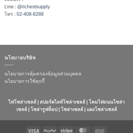
Line :
@richestsupply
โทร :
02-408-8288
นโยบายบริษัท
นโยบายการคุ้มครองข้อมูลส่วนบุคคล
นโยบายการใช้คุกกี้
ไฟโซล่าเซลล์ | สปอร์ตไลท์โซล่าเซลล์ | โคมไฟถนนโซล่า
เซลล์ | โซล่ารูฟท็อป | โซล่าเซลล์ | แผงโซล่าเซลล์
Visa
PayPal
Stripe
MasterCard
Cash