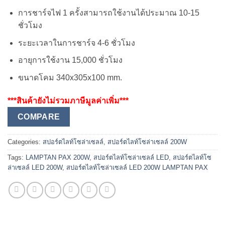
การชาร์จไฟ 1 ครั้งสามารถใช้งานได้ประมาณ 10-15
ชั่วโมง
ระยะเวลาในการชาร์จ 4-6 ชั่วโมง
อายุการใช้งาน 15,000 ชั่วโมง
ขนาดโคม 340x305x100 mm.
***สินค้ายังไม่รวมภาษีมูลค่าเพิ่ม***
COMPARE
Categories:
สปอร์ตไลท์โซล่าเซลล์
,
สปอร์ตไลท์โซล่าเซลล์ 200W
Tags:
LAMPTAN PAX 200W
,
สปอร์ตไลท์โซล่าเซลล์ LED
,
สปอร์ตไลท์โซ
ล่าเซลล์ LED 200W
,
สปอร์ตไลท์โซล่าเซลล์ LED 200W LAMPTAN PAX