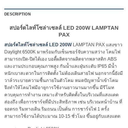
DESCRIPTION
สปอร์ตไลท์โซล่าเซลล์ LED 200W LAMPTAN
PAX
สปอร์ตไลท์โซล่าเซลล์ LED 200W
LAMPTAN PAX แสงขาว
Daylight 6500K มาพร้อมกับเซ็นเซอร์จับความสว่าง โคมไฟ
สามารถเปิด-ปิดได้เอง บอดี้ผลิตจากผลิตจากพลาสติก ABS
และงานประกอบคุณภาพสูง กันน้ำและฝุ่นระดับ IP65 มีน้ำ
หนักเบาสะดวกในการติดตั้ง ไม่ต้องเดินสายไฟ นอกจากนี้ยังมี
วาล์วระบายความชื้นภายในตัวโคม หมดปัญหาน้ำเข้าโคม
จึงทำให้โคมไฟมีอายุการใช้งานยาวนานมากขึ้น มีรีโมท
ควบคุมการทำงาน เหมาะสำหรับติดตั้งในบริเวณที่แสงแดด
ส่องถึง เพื่อการชาร์จที่มีประสิทธิภาพ เช่น บริเวณหน้าบ้าน ที่
จอดรถ ริมทางเดิน ริมถนน เป็นต้น การชาร์จไฟ 1 ครั้ง
สามารถใช้งานได้ประมาณ 10-15 ชั่วโมง ขึ้นอยู่กับแสงแดด