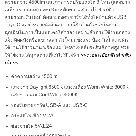
ความสว่าง 4500lm และสามารถปรับแสงได้ 3 โทน (แสงขาว
เหลือง ขาวนวล) และปรับระดับความสว่างได้ 4 ระดับ
สามารถปรับโคมได้หลายองศา ชาร์จได้ทั้งไฟบ้านด้วยUSB
Tpye C และโซล่าเซลล์ นอกจากนี้ยังเป็นตัวช่วยในยาม
ฉุกเฉินในการเป็นแบตเตอรี่สำรอง เหมาะสำหรับใช้งานกลาง
แจ้ง ติดผนังหรือแขวนเสา ตัวโคมแข็งแรง ป้องกันน้ำและฝุ่น
ใช้งานได้ยาวนาน พร้อมแผงโซล่าเซลล์ประสิทธิภาพสูง ช่วย
ให้ใช้งานได้ทุกสถานที่แม้ไม่มีไฟฟ้า
>>รายละเอียดสินค้าเพิ่ม
เติม<<
ค่าความสว่าง 4500lm
แสงขาว Daylight 6500K แสงเหลือง Warm White 3000K
แสงขาวนวล Cool White 4000K
รองรับสายชาร์จ USB-A และ USB-C
กระแสไฟเข้า 5V-2A
ช่องจ่ายไฟ
5V-1.2A