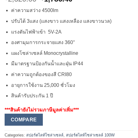
price
price
ค่าความสว่าง 4500lm
was:
is:
฿2,320.00.
฿1,786.40.
ปรับได้ 3แสง (แสงขาว แสงเหลือง แสงขาวนวล)
แรงดันไฟฟ้าเข้า 5V-2A
องศามุมการกระจายแสง 360°
แผงโซล่าเซลล์ Monocrystalline
มีมาตรฐานป้องกันน้ำและฝุ่น IP44
ค่าความถูกต้องของสี CRI80
อายุการใช้งาน 25,000 ชั่วโมง
สินค้ารับประกัน 1 ปี
***สินค้ายังไม่รวมภาษีมูลค่าเพิ่ม***
COMPARE
Categories:
สปอร์ตไลท์โซล่าเซลล์
,
สปอร์ตไลท์โซล่าเซลล์ 100W