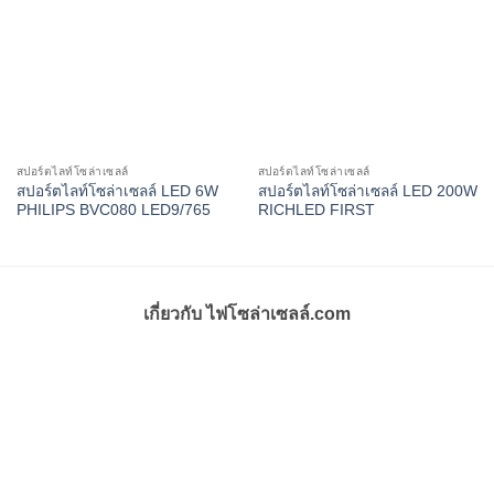
สปอร์ตไลท์โซล่าเซลล์
สปอร์ตไลท์โซล่าเซลล์
สปอร์ตไลท์โซล่าเซลล์ LED 6W
สปอร์ตไลท์โซล่าเซลล์ LED 200W
PHILIPS BVC080 LED9/765
RICHLED FIRST
เกี่ยวกับ ไฟโซล่าเซลล์.com