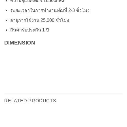
ความจุแบตเตอรี่ 16500mAh
ระยะเวลาในการทำงานเต็มที่ 2-3 ชั่วโมง
อายุการใช้งาน 25,000 ชั่วโมง
สินค้ารับประกัน 1 ปี
DIMENSION
RELATED PRODUCTS