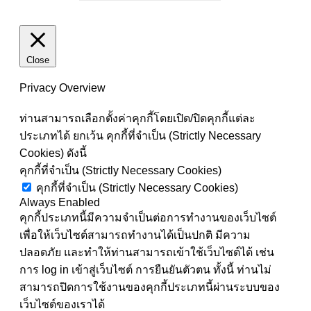
Close
Privacy Overview
ท่านสามารถเลือกตั้งค่าคุกกี้โดยเปิด/ปิดคุกกี้แต่ละ
ประเภทได้ ยกเว้น คุกกี้ที่จำเป็น (Strictly Necessary
Cookies) ดังนี้
คุกกี้ที่จำเป็น (Strictly Necessary Cookies)
คุกกี้ที่จำเป็น (Strictly Necessary Cookies)
Always Enabled
คุกกี้ประเภทนี้มีความจำเป็นต่อการทำงานของเว็บไซต์
เพื่อให้เว็บไซต์สามารถทำงานได้เป็นปกติ มีความ
ปลอดภัย และทำให้ท่านสามารถเข้าใช้เว็บไซต์ได้ เช่น
การ log in เข้าสู่เว็บไซต์ การยืนยันตัวตน ทั้งนี้ ท่านไม่
สามารถปิดการใช้งานของคุกกี้ประเภทนี้ผ่านระบบของ
เว็บไซต์ของเราได้