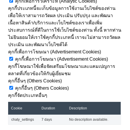
คุกกี้เพื่อการวิเคราะห์ (Analytic Cookies)
คุกกี้ประเภทนี้จะเก็บข้อมูลการใช้งานเว็บไซต์ของท่าน
เพื่อให้เราสามารถวัดผล ประเมิน ปรับปรุง และพัฒนา
เนื้อหาสินค้า/บริการและเว็บไซต์ของเราเพื่อเพิ่ม
ประสบการณ์ที่ดีในการใช้เว็บไซต์ของท่าน ทั้งนี้ หากท่าน
ไม่ยินยอมให้เราใช้คุกกี้ประเภทนี้ เราจะไม่สามารถวัดผล
ประเมิน และพัฒนาเว็บไซต์ได้
คุกกี้เพื่อการโฆษณา (Advertisement Cookies)
คุกกี้เพื่อการโฆษณา (Advertisement Cookies)
คุกกี้โฆษณาใช้เพื่อจัดเตรียมโฆษณาและแคมเปญการ
ตลาดที่เกี่ยวข้องให้กับผู้เยี่ยมชม
คุกกี้อื่นๆ (Others Cookies)
คุกกี้อื่นๆ (Others Cookies)
คุกกี้จัดประเภทอื่นๆ
Cookie
Duration
Description
chaty_settings
7 days
No description available.