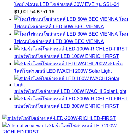
โคมไฟถนน LED โซล่าเซลล์ 30W EVE รุ่น SSL-04
Original
Current
฿
1,001.54
฿
751.16
price
price
โคม
was:
is:
ไฟถนนโซล่าเซลล์ LED 60W BEC VIENNA
฿1,001.54.
฿751.16.
โคม
ไฟถนนโซล่าเซลล์ LED 30W BEC VIENNA
สปอร์ตไลท์โซล่าเซลล์ LED 100W ENRICH FIRST
สปอร์ต
ไลท์โซล่าเซลล์ LED IWACHI 200W Solar Light
สปอร์ตไลท์โซล่าเซลล์ LED 100W IWACHI Solar Light
สปอร์ตไลท์โซล่าเซลล์ LED 300W ENRICH FIRST