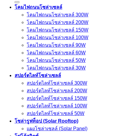
โคมไฟถนนโซล่าเซลล์
โคมไฟถนนโซล่าเซลล์ 300W
โคมไฟถนนโซล่าเซลล์ 200W
โคมไฟถนนโซล่าเซลล์ 150W
โคมไฟถนนโซล่าเซลล์ 100W
โคมไฟถนนโซล่าเซลล์ 90W
โคมไฟถนนโซล่าเซลล์ 60W
โคมไฟถนนโซล่าเซลล์ 50W
โคมไฟถนนโซล่าเซลล์ 30W
สปอร์ตไลท์โซล่าเซลล์
สปอร์ตไลท์โซล่าเซลล์ 300W
สปอร์ตไลท์โซล่าเซลล์ 200W
สปอร์ตไลท์โซล่าเซลล์ 150W
สปอร์ตไลท์โซล่าเซลล์ 100W
สปอร์ตไลท์โซล่าเซลล์ 50W
โซล่ารูฟท็อป (Solar Rooftop)
แผงโซล่าเซลล์ (Solar Panel)