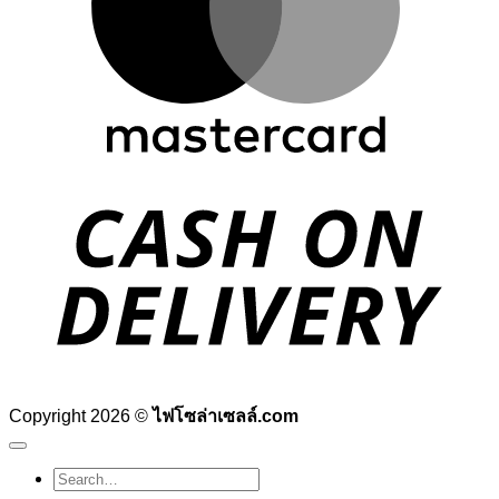
D
Copyright 2026 ©
ไฟโซล่าเซลล์.com
Search
for: