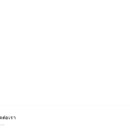
ิดต่อเรา