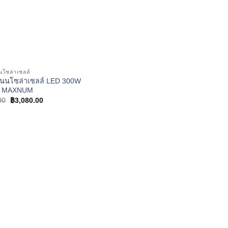
โซล่าเซลล์
นนโซล่าเซลล์ LED 300W
H MAXNUM
Original
Current
00
฿
3,080.00
price
price
was:
is:
฿4,000.00.
฿3,080.00.