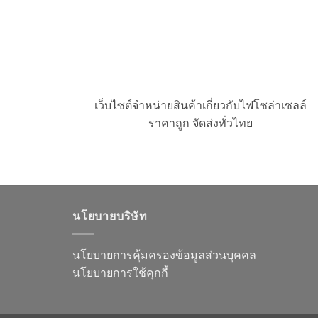
เว็บไซต์จำหน่ายสินค้าเกี่ยวกับไฟโซล่าเซลล์
ราคาถูก จัดส่งทั่วไทย
นโยบายบริษัท
นโยบายการคุ้มครองข้อมูลส่วนบุคคล
นโยบายการใช้คุกกี้