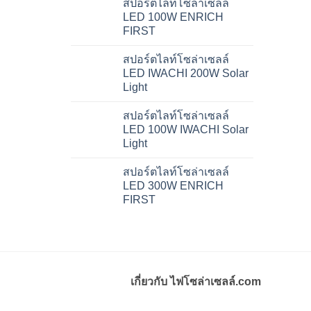
สปอร์ตไลท์โซล่าเซลล์
LED 100W ENRICH
FIRST
สปอร์ตไลท์โซล่าเซลล์
LED IWACHI 200W Solar
Light
สปอร์ตไลท์โซล่าเซลล์
LED 100W IWACHI Solar
Light
สปอร์ตไลท์โซล่าเซลล์
LED 300W ENRICH
FIRST
เกี่ยวกับ ไฟโซล่าเซลล์.com