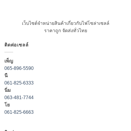
เว็บไซต์จำหน่ายสินค้าเกี่ยวกับไฟโซล่าเซลล์
ราคาถูก จัดส่งทั่วไทย
ติดต่อเซลล์
เพ็ญ
065-896-5590
นี
061-825-6333
นิ่ม
063-481-7744
โย
061-825-6663