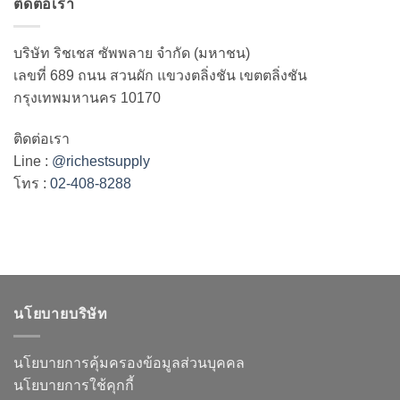
ติดต่อเรา
บริษัท ริชเชส ซัพพลาย จำกัด (มหาชน)
เลขที่ 689 ถนน สวนผัก แขวงตลิ่งชัน เขตตลิ่งชัน
กรุงเทพมหานคร 10170
ติดต่อเรา
Line :
@richestsupply
โทร :
02-408-8288
นโยบายบริษัท
นโยบายการคุ้มครองข้อมูลส่วนบุคคล
นโยบายการใช้คุกกี้