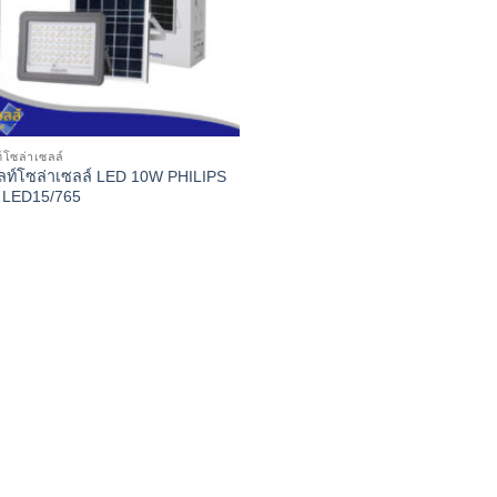
์โซล่าเซลล์
ลท์โซล่าเซลล์ LED 10W PHILIPS
 LED15/765