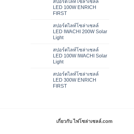
สปอร์ตไลท์โซล่าเซลล์
LED 100W ENRICH
FIRST
สปอร์ตไลท์โซล่าเซลล์
LED IWACHI 200W Solar
Light
สปอร์ตไลท์โซล่าเซลล์
LED 100W IWACHI Solar
Light
สปอร์ตไลท์โซล่าเซลล์
LED 300W ENRICH
FIRST
เกี่ยวกับ ไฟโซล่าเซลล์.com