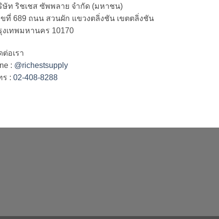
ริษัท ริชเชส ซัพพลาย จำกัด (มหาชน)
ลขที่ 689 ถนน สวนผัก แขวงตลิ่งชัน เขตตลิ่งชัน
รุงเทพมหานคร 10170
ดต่อเรา
ine :
@richestsupply
ทร :
02-408-8288