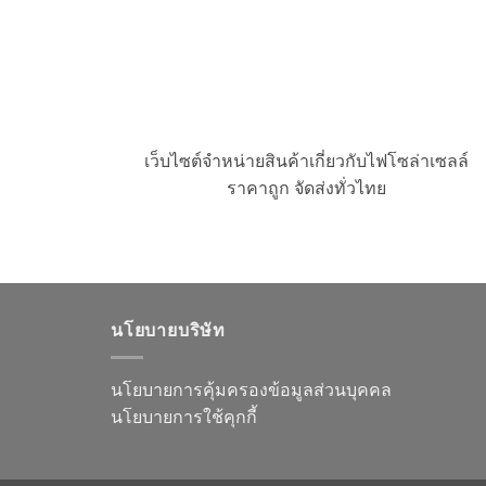
เว็บไซต์จำหน่ายสินค้าเกี่ยวกับไฟโซล่าเซลล์
ราคาถูก จัดส่งทั่วไทย
นโยบายบริษัท
นโยบายการคุ้มครองข้อมูลส่วนบุคคล
นโยบายการใช้คุกกี้