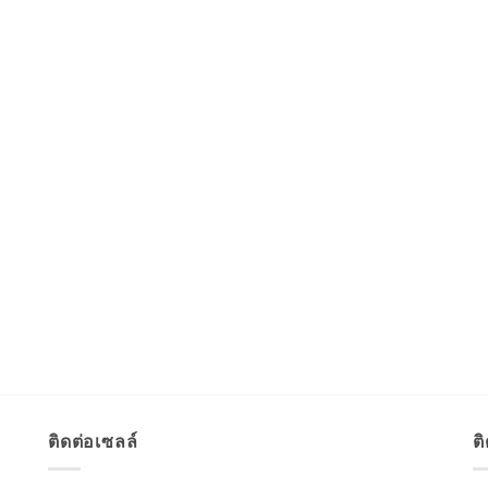
ติดต่อเซลล์
ต