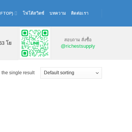
OFTOP)
โฟโต้สวิตช์
บทความ
ติดต่อเรา
สอบถาม สั่งซื้อ
63 โย
@richestsupply
the single result