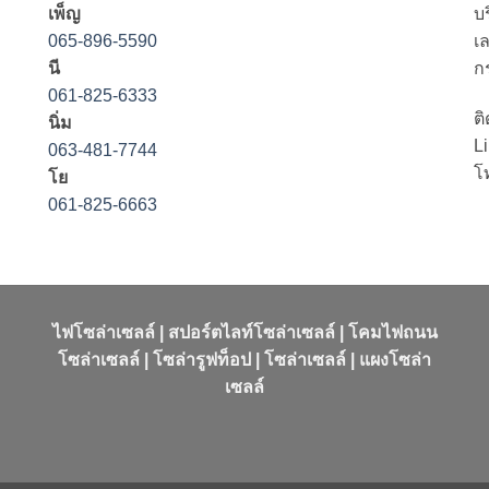
เพ็ญ
บ
065-896-5590
เ
นี
ก
061-825-6333
ติ
นิ่ม
L
063-481-7744
โ
โย
061-825-6663
ไฟโซล่าเซลล์ | สปอร์ตไลท์โซล่าเซลล์ | โคมไฟถนน
โซล่าเซลล์ | โซล่ารูฟท็อป | โซล่าเซลล์ | แผงโซล่า
เซลล์