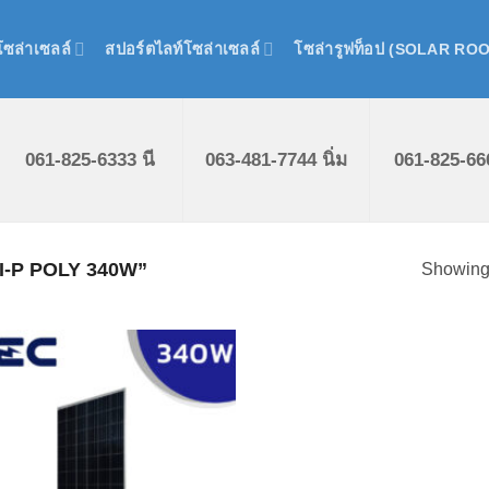
ซล่าเซลล์
สปอร์ตไลท์โซล่าเซลล์
โซล่ารูฟท็อป (SOLAR RO
061-825-6333 นี
063-481-7744 นิ่ม
061-825-66
-P POLY 340W”
Showing 