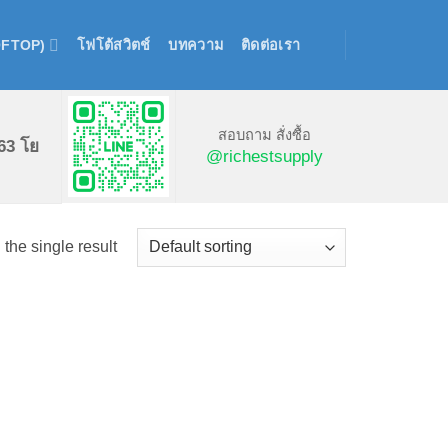
OFTOP)
โฟโต้สวิตช์
บทความ
ติดต่อเรา
สอบถาม สั่งซื้อ
63 โย
@richestsupply
the single result