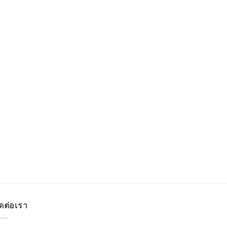
ิดต่อเรา