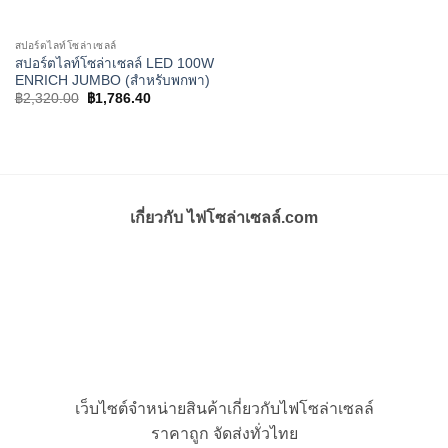
สปอร์ตไลท์โซล่าเซลล์
สปอร์ตไลท์โซล่าเซลล์ LED 100W
ENRICH JUMBO (สำหรับพกพา)
Original
Current
฿
2,320.00
฿
1,786.40
price
price
was:
is:
฿2,320.00.
฿1,786.40.
เกี่ยวกับ ไฟโซล่าเซลล์.com
เว็บไซต์จำหน่ายสินค้าเกี่ยวกับไฟโซล่าเซลล์
ราคาถูก จัดส่งทั่วไทย