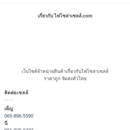
เกี่ยวกับ ไฟโซล่าเซลล์.com
เว็บไซต์จำหน่ายสินค้าเกี่ยวกับไฟโซล่าเซลล์
ราคาถูก จัดส่งทั่วไทย
ติดต่อเซลล์
เพ็ญ
065-896-5590
นี