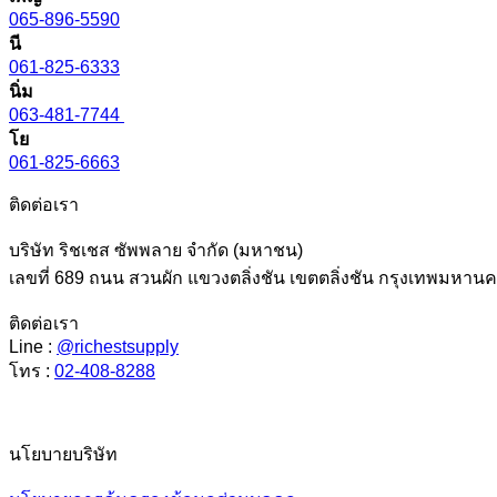
065-896-5590
นี
061-825-6333
นิ่ม
063-481-7744
โย
061-825-6663
ติดต่อเรา
บริษัท ริชเชส ซัพพลาย จำกัด (มหาชน)
เลขที่ 689 ถนน สวนผัก แขวงตลิ่งชัน เขตตลิ่งชัน กรุงเทพมหาน
ติดต่อเรา
Line :
@richestsupply
โทร :
02-408-8288
นโยบายบริษัท