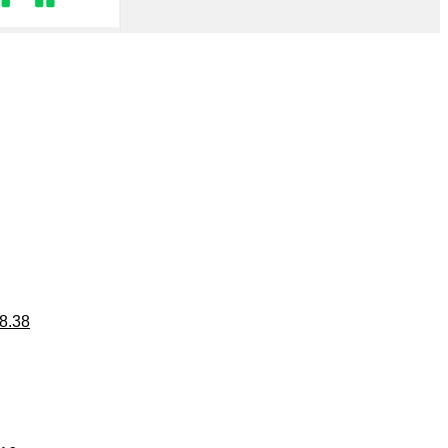
al
Current
8.38
price
is:
4.51.
฿1,098.38.