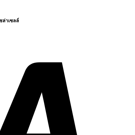
ซล่าเซลล์
Visa