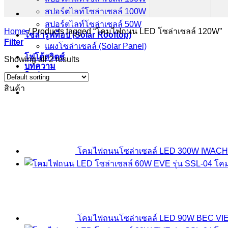
สปอร์ตไลท์โซล่าเซลล์ 100W
สปอร์ตไลท์โซล่าเซลล์ 50W
Home
/
Products tagged “โคมไฟถนน LED โซล่าเซลล์ 120W”
โซล่ารูฟท็อป (Solar Rooftop)
Filter
แผงโซล่าเซลล์ (Solar Panel)
โฟโต้สวิตช์
Showing all 2 results
บทความ
ติดต่อเรา
สินค้า
โคมไฟถนนโซล่าเซลล์ LED 300W IWACH
โคม
โคมไฟถนนโซล่าเซลล์ LED 90W BEC V