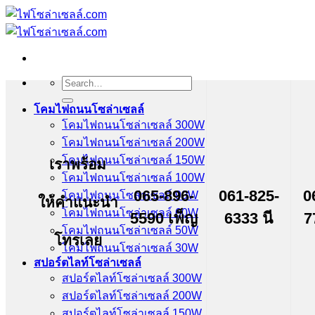
Skip
to
content
Search
for:
โคมไฟถนนโซล่าเซลล์
โคมไฟถนนโซล่าเซลล์ 300W
โคมไฟถนนโซล่าเซลล์ 200W
โคมไฟถนนโซล่าเซลล์ 150W
เราพร้อม
โคมไฟถนนโซล่าเซลล์ 100W
065-896-
061-825-
0
โคมไฟถนนโซล่าเซลล์ 90W
ให้คำแนะนำ
โคมไฟถนนโซล่าเซลล์ 60W
5590 เพ็ญ
6333 นี
7
โคมไฟถนนโซล่าเซลล์ 50W
โทรเลย
โคมไฟถนนโซล่าเซลล์ 30W
สปอร์ตไลท์โซล่าเซลล์
สปอร์ตไลท์โซล่าเซลล์ 300W
สปอร์ตไลท์โซล่าเซลล์ 200W
สปอร์ตไลท์โซล่าเซลล์ 150W