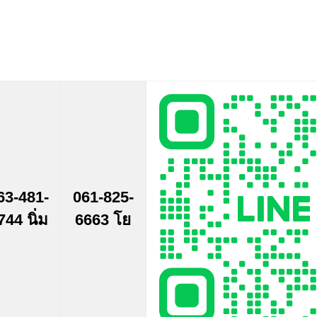
63-481-
061-825-
744 นิ่ม
6663 โย