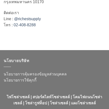
กรุงเทพมหานคร 10170
ติดต่อเรา
Line :
@richestsupply
โทร :
02-408-8288
นโยบายบริษัท
นโยบายการคุ้มครองข้อมูลส่วนบุคคล
นโยบายการใช้คุกกี้
ไฟโซล่าเซลล์ | สปอร์ตไลท์โซล่าเซลล์ | โคมไฟถนนโซล่า
เซลล์ | โซล่ารูฟท็อป | โซล่าเซลล์ | แผงโซล่าเซลล์