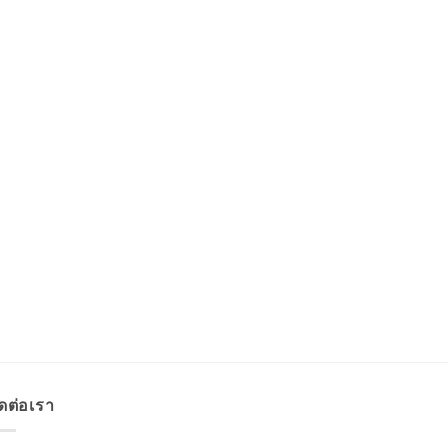
ิดต่อเรา