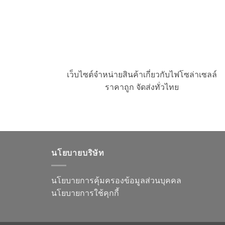
เว็บไซต์จำหน่ายสินค้าเกี่ยวกับไฟโซล่าเซลล์
ราคาถูก จัดส่งทั่วไทย
นโยบายบริษัท
นโยบายการคุ้มครองข้อมูลส่วนบุคคล
นโยบายการใช้คุกกี้