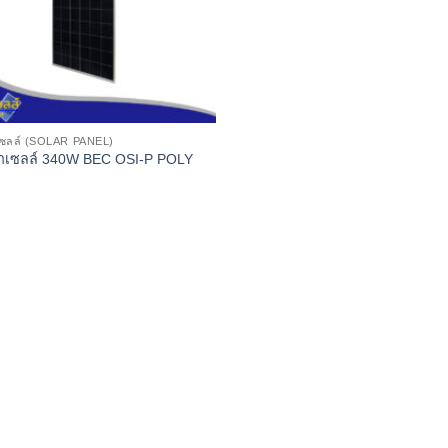
เซลล์ (SOLAR PANEL)
าเซลล์ 340W BEC OSI-P POLY