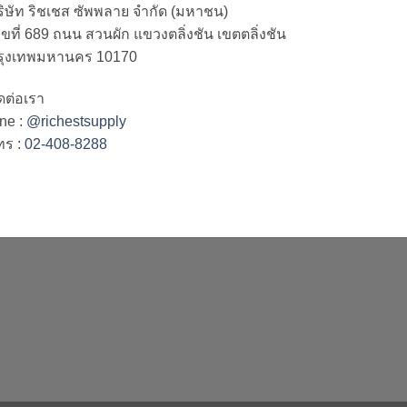
ริษัท ริชเชส ซัพพลาย จำกัด (มหาชน)
ลขที่ 689 ถนน สวนผัก แขวงตลิ่งชัน เขตตลิ่งชัน
รุงเทพมหานคร 10170
ดต่อเรา
ine :
@richestsupply
ทร :
02-408-8288