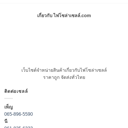
เกี่ยวกับ ไฟโซล่าเซลล์.com
เว็บไซต์จำหน่ายสินค้าเกี่ยวกับไฟโซล่าเซลล์
ราคาถูก จัดส่งทั่วไทย
ติดต่อเซลล์
เพ็ญ
065-896-5590
นี