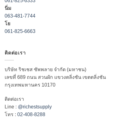
061-825-6333
นิ่ม
063-481-7744
โย
061-825-6663
ติดต่อเรา
บริษัท ริชเชส ซัพพลาย จำกัด (มหาชน)
เลขที่ 689 ถนน สวนผัก แขวงตลิ่งชัน เขตตลิ่งชัน
กรุงเทพมหานคร 10170
ติดต่อเรา
Line :
@richestsupply
โทร :
02-408-8288