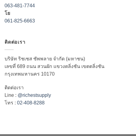
063-481-7744
โย
061-825-6663
ติดต่อเรา
บริษัท ริชเชส ซัพพลาย จำกัด (มหาชน)
เลขที่ 689 ถนน สวนผัก แขวงตลิ่งชัน เขตตลิ่งชัน
กรุงเทพมหานคร 10170
ติดต่อเรา
Line :
@richestsupply
โทร :
02-408-8288