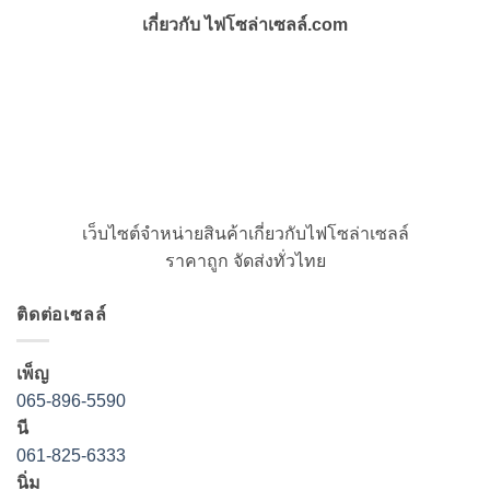
เกี่ยวกับ ไฟโซล่าเซลล์.com
เว็บไซต์จำหน่ายสินค้าเกี่ยวกับไฟโซล่าเซลล์
ราคาถูก จัดส่งทั่วไทย
ติดต่อเซลล์
เพ็ญ
065-896-5590
นี
061-825-6333
นิ่ม