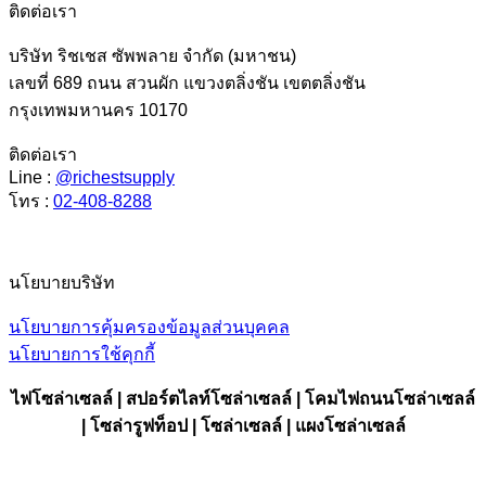
ติดต่อเรา
บริษัท ริชเชส ซัพพลาย จำกัด (มหาชน)
เลขที่ 689 ถนน สวนผัก แขวงตลิ่งชัน เขตตลิ่งชัน
กรุงเทพมหานคร 10170
ติดต่อเรา
Line :
@richestsupply
โทร :
02-408-8288
นโยบายบริษัท
นโยบายการคุ้มครองข้อมูลส่วนบุคคล
นโยบายการใช้คุกกี้
ไฟโซล่าเซลล์ | สปอร์ตไลท์โซล่าเซลล์ | โคมไฟถนนโซล่าเซลล์
| โซล่ารูฟท็อป | โซล่าเซลล์ | แผงโซล่าเซลล์
V