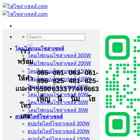
Skip
to
content
Search
for:
โคมไฟถนนโซล่าเซลล์
เรา
โคมไฟถนนโซล่าเซลล์ 300W
พร้อม
โคมไฟถนนโซล่าเซลล์ 200W
โคมไฟถนนโซล่าเซลล์ 150W
065-
061-
063-
061-
ให้คำ
โคมไฟถนนโซล่าเซลล์ 100W
896-
825-
481-
825-
โคมไฟถนนโซล่าเซลล์ 90W
แนะนำ
5590
6333
7744
6663
โคมไฟถนนโซล่าเซลล์ 60W
เพ็ญ
นี
นิ่ม
โย
โคมไฟถนนโซล่าเซลล์ 50W
โทร
โคมไฟถนนโซล่าเซลล์ 30W
เลย
สปอร์ตไลท์โซล่าเซลล์
สปอร์ตไลท์โซล่าเซลล์ 300W
สปอร์ตไลท์โซล่าเซลล์ 200W
สปอร์ตไลท์โซล่าเซลล์ 150W