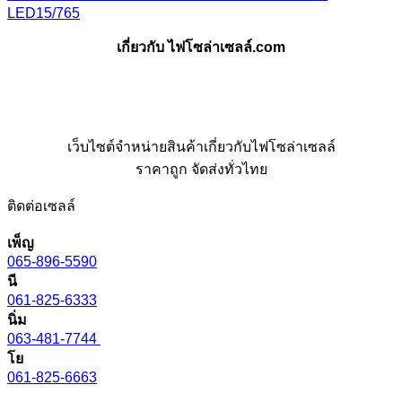
LED15/765
เกี่ยวกับ ไฟโซล่าเซลล์.com
เว็บไซต์จำหน่ายสินค้าเกี่ยวกับไฟโซล่าเซลล์
ราคาถูก จัดส่งทั่วไทย
ติดต่อเซลล์
เพ็ญ
065-896-5590
นี
061-825-6333
นิ่ม
063-481-7744
โย
061-825-6663