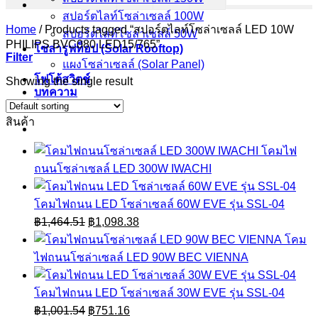
สปอร์ตไลท์โซล่าเซลล์ 100W
Home
/
Products tagged “สปอร์ตไลท์โซล่าเซลล์ LED 10W
สปอร์ตไลท์โซล่าเซลล์ 50W
PHILIPS BVC080 LED15/765”
โซล่ารูฟท็อป (Solar Rooftop)
Filter
แผงโซล่าเซลล์ (Solar Panel)
โฟโต้สวิตช์
Showing the single result
บทความ
ติดต่อเรา
สินค้า
โคมไฟ
ถนนโซล่าเซลล์ LED 300W IWACHI
โคมไฟถนน LED โซล่าเซลล์ 60W EVE รุ่น SSL-04
Original
Current
฿
1,464.51
฿
1,098.38
price
price
โคม
was:
is:
ไฟถนนโซล่าเซลล์ LED 90W BEC VIENNA
฿1,464.51.
฿1,098.38.
โคมไฟถนน LED โซล่าเซลล์ 30W EVE รุ่น SSL-04
Original
Current
฿
1,001.54
฿
751.16