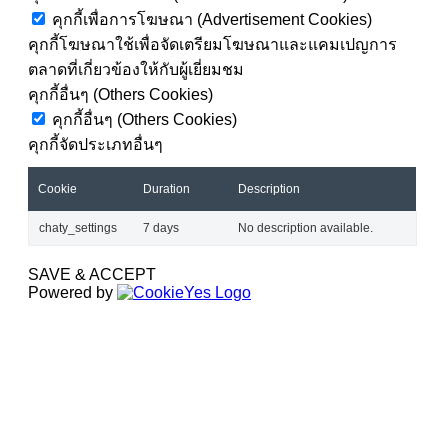
คุกกี้เพื่อการโฆษณา (Advertisement Cookies)
คุกกี้โฆษณาใช้เพื่อจัดเตรียมโฆษณาและแคมเปญการ
ตลาดที่เกี่ยวข้องให้กับผู้เยี่ยมชม
คุกกี้อื่นๆ (Others Cookies)
คุกกี้อื่นๆ (Others Cookies)
คุกกี้จัดประเภทอื่นๆ
Cookie
Duration
Description
chaty_settings
7 days
No description available.
SAVE & ACCEPT
Powered by