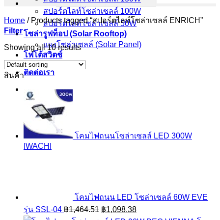
สปอร์ตไลท์โซล่าเซลล์ 100W
Home
/
Products tagged “สปอร์ตไลท์โซล่าเซลล์ ENRICH”
สปอร์ตไลท์โซล่าเซลล์ 50W
Filter
โซล่ารูฟท็อป (Solar Rooftop)
แผงโซล่าเซลล์ (Solar Panel)
Showing all 10 results
โฟโต้สวิตช์
บทความ
ติดต่อเรา
สินค้า
โคมไฟถนนโซล่าเซลล์ LED 300W
IWACHI
โคมไฟถนน LED โซล่าเซลล์ 60W EVE
Original
Current
รุ่น SSL-04
฿
1,464.51
฿
1,098.38
price
price