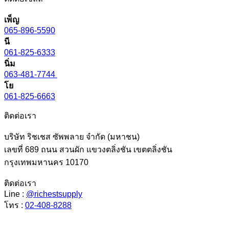
เพ็ญ
065-896-5590
นี
061-825-6333
นิ่ม
063-481-7744
โย
061-825-6663
ติดต่อเรา
บริษัท ริชเชส ซัพพลาย จำกัด (มหาชน)
เลขที่ 689 ถนน สวนผัก แขวงตลิ่งชัน เขตตลิ่งชัน
กรุงเทพมหานคร 10170
ติดต่อเรา
Line :
@richestsupply
โทร :
02-408-8288