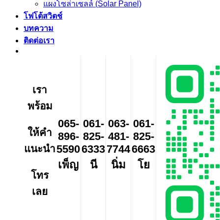
แผงโซล่าเซลล์ (Solar Panel)
โฟโต้สวิตช์
บทความ
ติดต่อเรา
เรา
พร้อม
065-
061-
063-
061-
ให้คำ
896-
825-
481-
825-
แนะนำ
5590
6333
7744
6663
เพ็ญ
นี
นิ่ม
โย
โทร
เลย