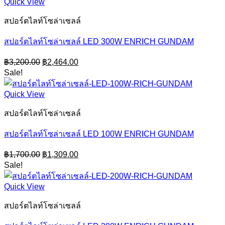
Quick View
สปอร์ตไลท์โซล่าเซลล์
สปอร์ตไลท์โซล่าเซลล์ LED 300W ENRICH GUNDAM
Original
Current
฿
3,200.00
฿
2,464.00
price
price
Sale!
was:
is:
฿3,200.00.
฿2,464.00.
Quick View
สปอร์ตไลท์โซล่าเซลล์
สปอร์ตไลท์โซล่าเซลล์ LED 100W ENRICH GUNDAM
Original
Current
฿
1,700.00
฿
1,309.00
price
price
Sale!
was:
is:
฿1,700.00.
฿1,309.00.
Quick View
สปอร์ตไลท์โซล่าเซลล์