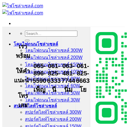
Skip
to
content
Search
for:
โคมไฟถนนโซล่าเซลล์
เรา
โคมไฟถนนโซล่าเซลล์ 300W
พร้อม
โคมไฟถนนโซล่าเซลล์ 200W
โคมไฟถนนโซล่าเซลล์ 150W
065-
061-
063-
061-
ให้คำ
โคมไฟถนนโซล่าเซลล์ 100W
896-
825-
481-
825-
โคมไฟถนนโซล่าเซลล์ 90W
แนะนำ
5590
6333
7744
6663
โคมไฟถนนโซล่าเซลล์ 60W
เพ็ญ
นี
นิ่ม
โย
โคมไฟถนนโซล่าเซลล์ 50W
โทร
โคมไฟถนนโซล่าเซลล์ 30W
เลย
สปอร์ตไลท์โซล่าเซลล์
สปอร์ตไลท์โซล่าเซลล์ 300W
สปอร์ตไลท์โซล่าเซลล์ 200W
สปอร์ตไลท์โซล่าเซลล์ 150W